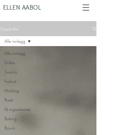
ELLEN AABOL
Oppskrifter
Alle innlegg
Alle innlegg
Drikke
Snacks
Frokost
Middag
Raskt
Få ingredienser
Baking
Bowls