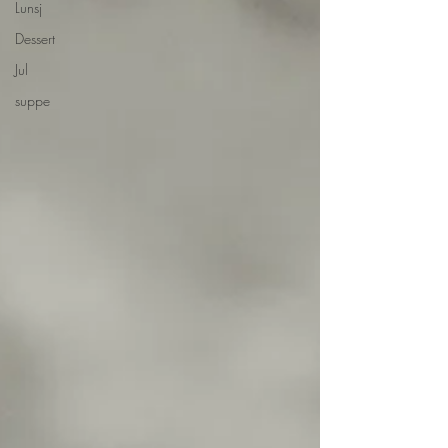
Lunsj
Dessert
Jul
suppe