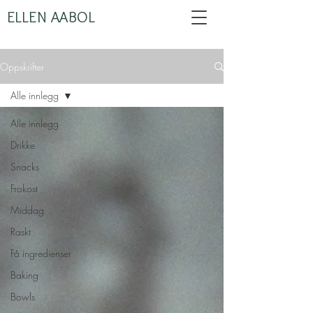
ELLEN AABOL
Oppskrifter
Alle innlegg
Alle innlegg
Drikke
Snacks
Frokost
Middag
Raskt
Få ingredienser
Baking
Bowls