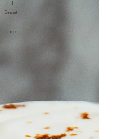
Lunsj
Dessert
Jul
suppe