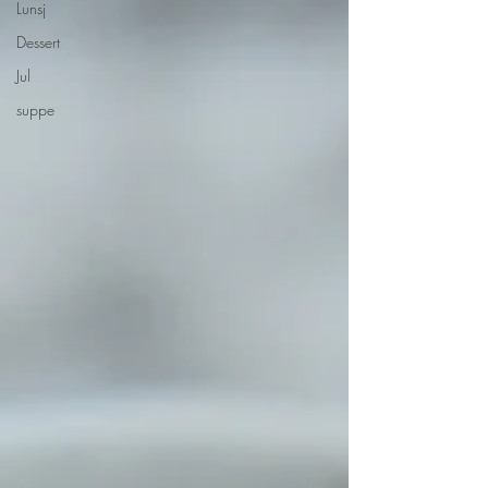
Lunsj
Dessert
Jul
suppe