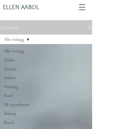
ELLEN AABOL
Oppskrifter
Alle innlegg
Alle innlegg
Drikke
Snacks
Frokost
Middag
Raskt
Få ingredienser
Baking
Bowls