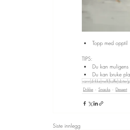
Topp med opptil 
TIPS: 
Du kan muligens 
Du kan bruke pla
vann
drikke
melk
kaffe
isbiter
p
Drikke
Snacks
Dessert
Siste innlegg