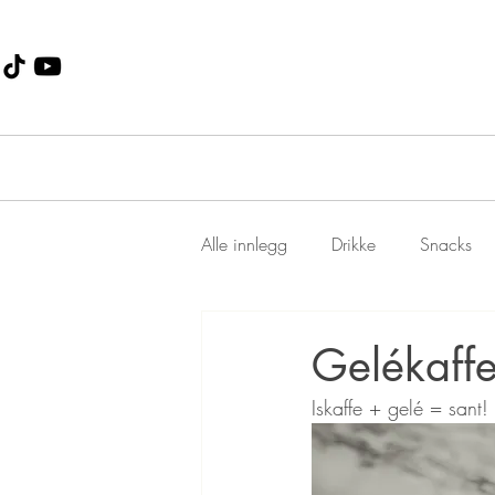
Alle innlegg
Drikke
Snacks
Dessert
Jul
suppe
Gelékaff
Iskaffe + gelé = sant!