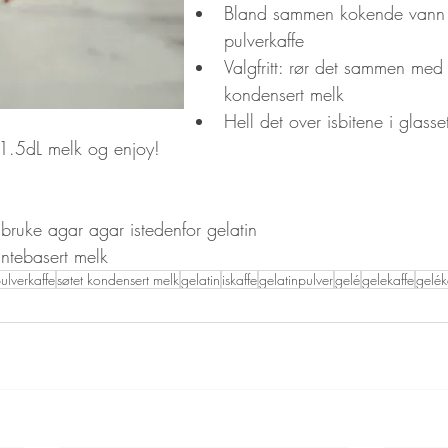
Bland sammen kokende vann 
pulverkaffe
Valgfritt: rør det sammen med 
kondensert melk
Hell det over isbitene i glasse
1.5dL melk og enjoy!
bruke agar agar istedenfor gelatin 
ntebasert melk
ulverkaffe
søtet kondensert melk
gelatin
iskaffe
gelatinpulver
gelé
gelekaffe
gelék