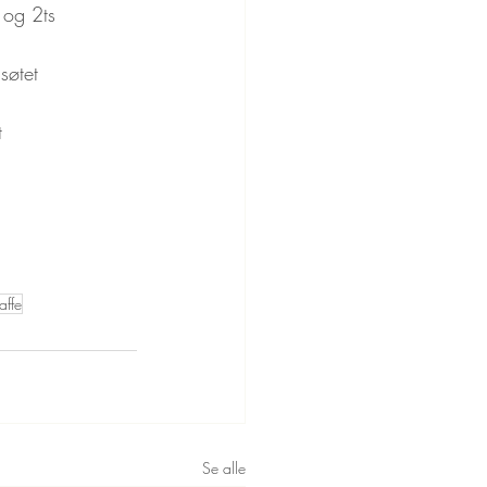
og 2ts 
søtet 
t
affe
Se alle