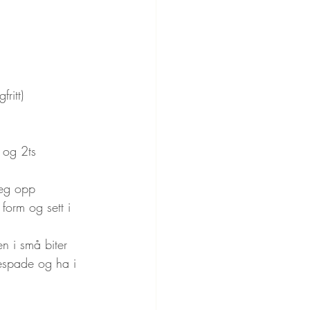
ritt)
 og 2ts 
seg opp
 form og sett i 
en i små biter
espade og ha i 