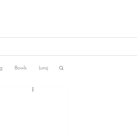
ng
Bowls
Lunsj