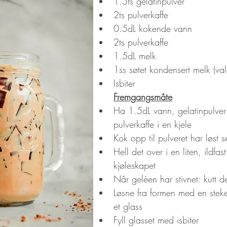
1.5ts gelatinpulver
2ts pulverkaffe
0.5dL kokende vann
2ts pulverkaffe
1.5dL melk
1ss søtet kondensert melk (valgf
Isbiter
Fremgangsmåte
Ha 1.5dL vann, gelatinpulver
pulverkaffe i en kjele
Kok opp til pulveret har løst 
Hell det over i en liten, ildfast
kjøleskapet
Når geléen har stivnet: kutt d
Løsne fra formen med en stek
et glass
Fyll glasset med isbiter