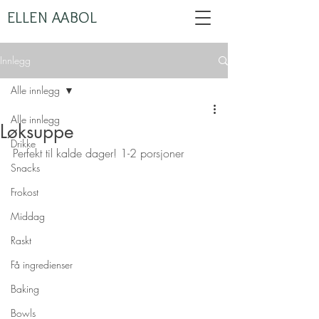
ELLEN AABOL
Innlegg
Alle innlegg
Alle innlegg
Løksuppe
Drikke
Perfekt til kalde dager! 1-2 porsjoner
Snacks
Frokost
Middag
Raskt
Få ingredienser
Baking
Bowls