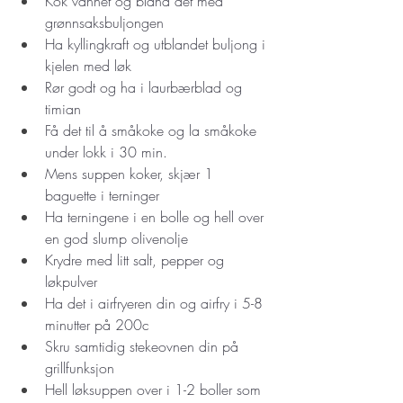
Kok vannet og bland det med 
grønnsaksbuljongen 
Ha kyllingkraft og utblandet buljong i 
kjelen med løk 
Rør godt og ha i laurbærblad og 
timian
Få det til å småkoke og la småkoke 
under lokk i 30 min. 
Mens suppen koker, skjær 1 
baguette i terninger 
Ha terningene i en bolle og hell over 
en god slump olivenolje 
Krydre med litt salt, pepper og 
løkpulver
Ha det i airfryeren din og airfry i 5-8 
minutter på 200c 
Skru samtidig stekeovnen din på 
grillfunksjon 
Hell løksuppen over i 1-2 boller som 