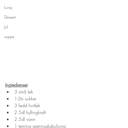
Lunsj
Dessert
Jul
suppe
Ingredienser
3 små løk
1-2ts sukker 
3 fedd hvitløk
2.5dl kyllingkraft 
2.5dl vann
1 terning grønnsaksbuljong 