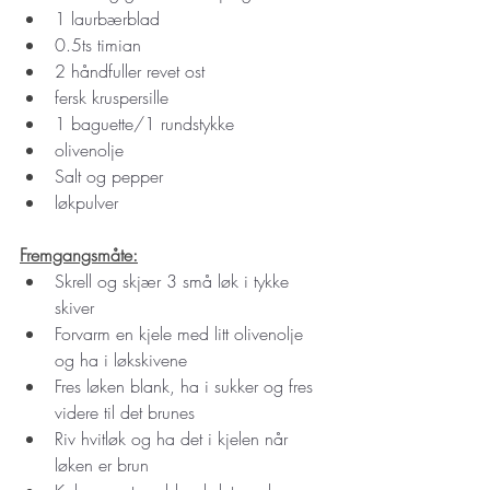
1 laurbærblad
0.5ts timian
2 håndfuller revet ost
fersk kruspersille 
1 baguette/1 rundstykke
olivenolje 
Salt og pepper
løkpulver
Fremgangsmåte:
Skrell og skjær 3 små løk i tykke 
skiver 
Forvarm en kjele med litt olivenolje 
og ha i løkskivene 
Fres løken blank, ha i sukker og fres 
videre til det brunes 
Riv hvitløk og ha det i kjelen når 
løken er brun 