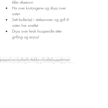
tåler stkeeovn 
Ha over krutongene og dryss over 
osten
Sett bollen(e) i stekeovnen og grill til 
osten har smeltet 
Dryss over fersk kruspersille etter 
grilling og enjoy!
pepper
vann
sukker
hvitløk
bowl
ost
løk
suppe
timian
grønnsaksbuljong
kruspersille
baguette
fransk
løkpulver
laurbærblad
kyllingkraft
Middag
Bowls
suppe