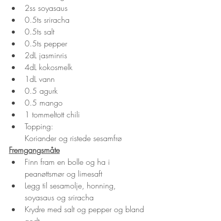
2ss soyasaus
0.5ts sriracha
0.5ts salt
0.5ts pepper
2dL jasminris
4dL kokosmelk
1dL vann
0.5 agurk
0.5 mango
1 tommeltott chili
Topping:
Koriander og ristede sesamfrø
Fremgangsmåte
Finn fram en bolle og ha i 
peanøttsmør og limesaft
Legg til sesamolje, honning, 
soyasaus og sriracha
Krydre med salt og pepper og bland 
godt