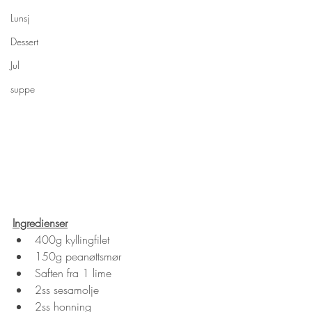
Lunsj
Dessert
Jul
suppe
Ingredienser
400g kyllingfilet
150g peanøttsmør
Saften fra 1 lime
2ss sesamolje
2ss honning