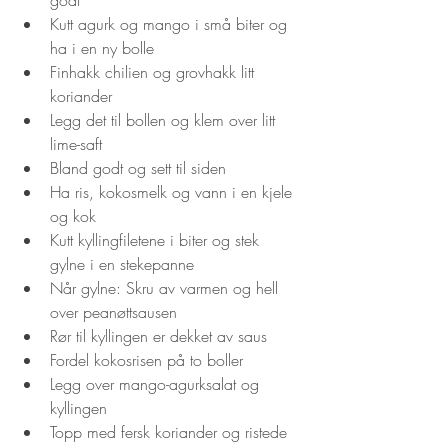
Kutt agurk og mango i små biter og 
ha i en ny bolle
Finhakk chilien og grovhakk litt 
koriander
Legg det til bollen og klem over litt 
lime-saft
Bland godt og sett til siden
Ha ris, kokosmelk og vann i en kjele 
og kok
Kutt kyllingfiletene i biter og stek 
gylne i en stekepanne
Når gylne: Skru av varmen og hell 
over peanøttsausen
Rør til kyllingen er dekket av saus
Fordel kokosrisen på to boller
Legg over mango-agurksalat og 
kyllingen
Topp med fersk koriander og ristede 