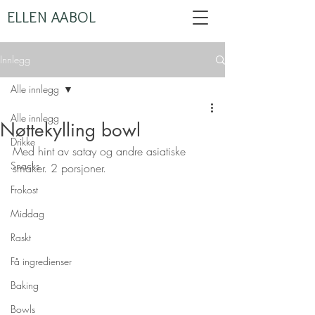
ELLEN AABOL
Innlegg
Alle innlegg
Alle innlegg
Nøttekylling bowl
Drikke
Med hint av satay og andre asiatiske 
Snacks
smaker. 2 porsjoner.
Frokost
Middag
Raskt
Få ingredienser
Baking
Bowls