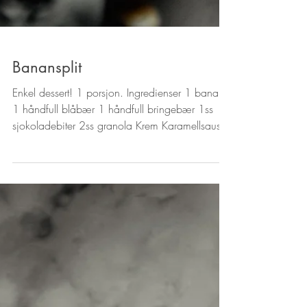
Banansplit
Enkel dessert! 1 porsjon. Ingredienser 1 banan
1 håndfull blåbær 1 håndfull bringebær 1ss
sjokoladebiter 2ss granola Krem Karamellsaus...