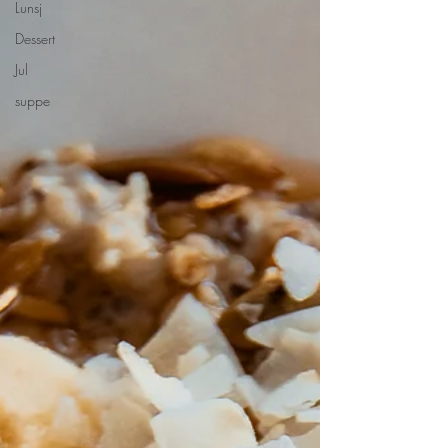
Lunsj
Dessert
Jul
suppe