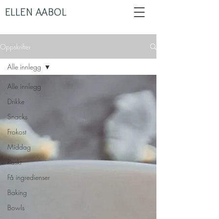
ELLEN AABOL
Oppskrifter
Alle innlegg
Alle innlegg
Drikke
Snacks
Frokost
Middag
Raskt
Få ingredienser
Baking
Bowls