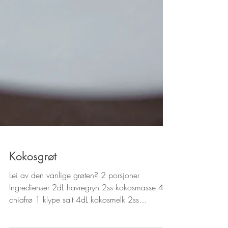
Kokosgrøt
Lei av den vanlige grøten? 2 porsjoner
Ingredienser 2dL havregryn 2ss kokosmasse 4ts