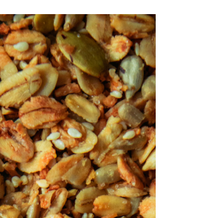
chiafrø 1 klype salt 4dL kokosmelk 2ss
kokoskrem 2ts...