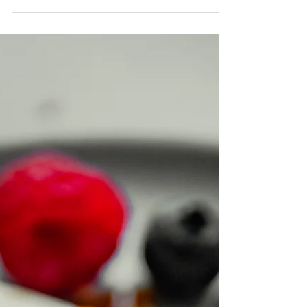
Nicecream
Fruktis med få ingredienser! 2 porsjoner.
Ingredienser 150g frossen banan 100g frossen
mango 100g frosne bringebær 0.5dL gresk
yoghurt...