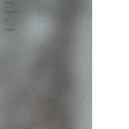
Lunsj
Dessert
Jul
suppe