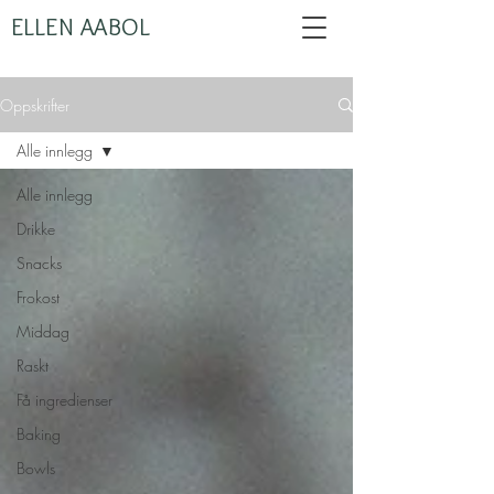
ELLEN AABOL
Oppskrifter
Alle innlegg
Alle innlegg
Drikke
Snacks
Frokost
Middag
Raskt
Få ingredienser
Baking
Bowls