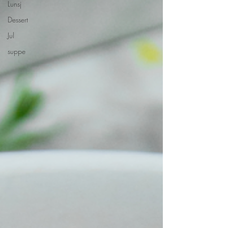
Lunsj
Dessert
Jul
suppe