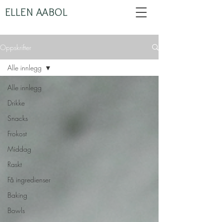
ELLEN AABOL
Oppskrifter
Alle innlegg
Alle innlegg
Drikke
Snacks
Frokost
Middag
Raskt
Få ingredienser
Baking
Bowls