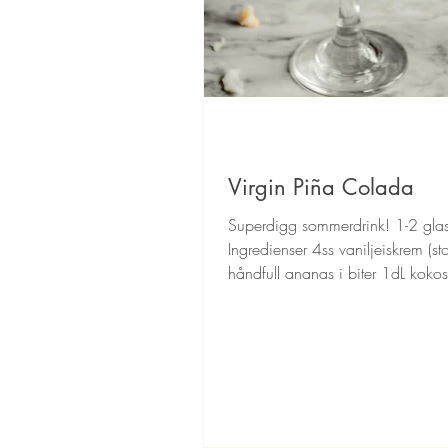
Virgin Piña Colada
Superdigg sommerdrink! 1-2 glas
Ingredienser 4ss vaniljeiskrem (st
håndfull ananas i biter 1dL koko
ananasjuice 0.5dL...