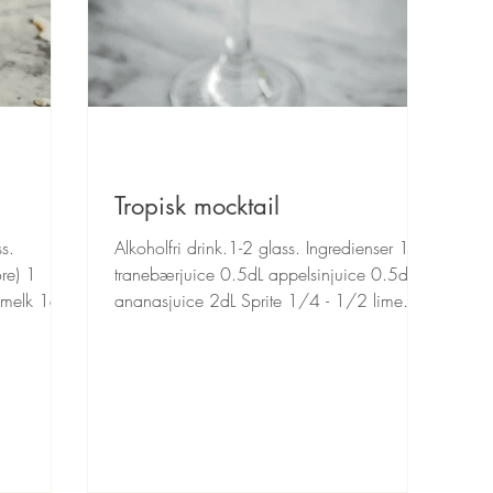
Tropisk mocktail
s.
Alkoholfri drink.1-2 glass. Ingredienser 1dL
ore) 1
tranebærjuice 0.5dL appelsinjuice 0.5dL
smelk 1dL
ananasjuice 2dL Sprite 1/4 - 1/2 lime
(saften) Noen...