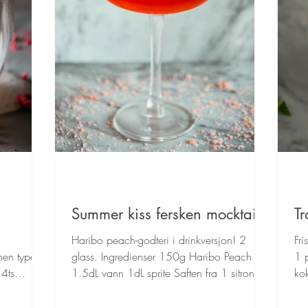
Summer kiss fersken mocktail
Tr
Haribo peach-godteri i drinkversjon! 2
Fri
nnen type
glass. Ingredienser 150g Haribo Peach
1 p
 4ts
1.5dL vann 1dL sprite Saften fra 1 sitronbåt
ko
2ss sukker Litt...
1ss