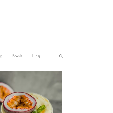
ng
Bowls
Lunsj