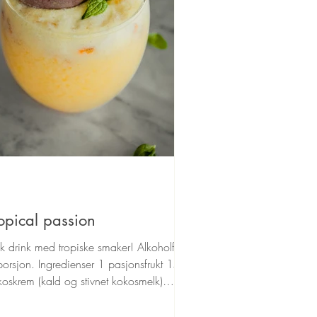
opical passion
sk drink med tropiske smaker! Alkoholfri.
orsjon. Ingredienser 1 pasjonsfrukt 1ss
koskrem (kald og stivnet kokosmelk)
...