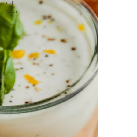
Lunsj
Dessert
Jul
suppe