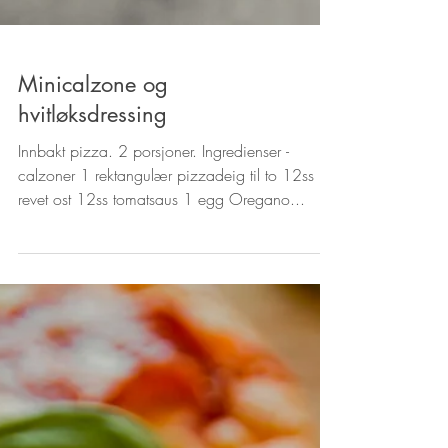
Minicalzone og
hvitløksdressing
Innbakt pizza. 2 porsjoner. Ingredienser -
calzoner 1 rektangulær pizzadeig til to 12ss
revet ost 12ss tomatsaus 1 egg Oregano...