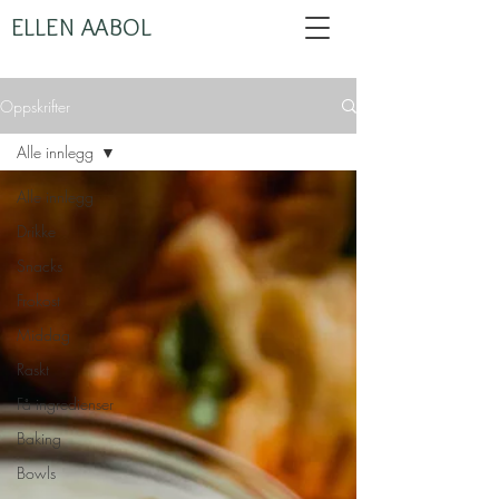
ELLEN AABOL
Oppskrifter
Alle innlegg
Alle innlegg
Drikke
Snacks
Frokost
Middag
Raskt
Få ingredienser
Baking
Bowls