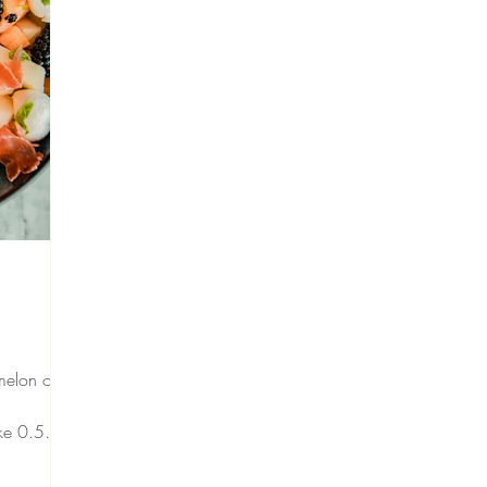
 melon og
nke 0.5