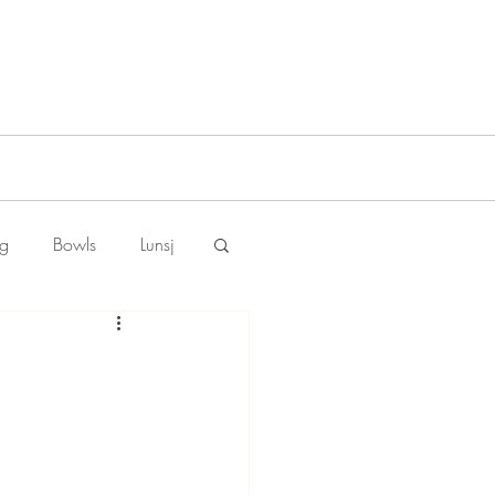
ng
Bowls
Lunsj