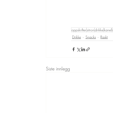
oppskrifter
sitron
drikke
kanel
Drikke
Snacks
Raskt
Siste innlegg