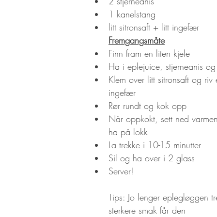
2 stjerneanis
1 kanelstang
litt sitronsaft + litt ingefær
Fremgangsmåte
Finn fram en liten kjele
Ha i eplejuice, stjerneanis o
Klem over litt sitronsaft og riv 
ingefær
Rør rundt og kok opp
Når oppkokt, sett ned varmen 
ha på lokk
La trekke i 10-15 minutter
Sil og ha over i 2 glass
Server!
Tips: Jo lenger eplegløggen tr
sterkere smak får den