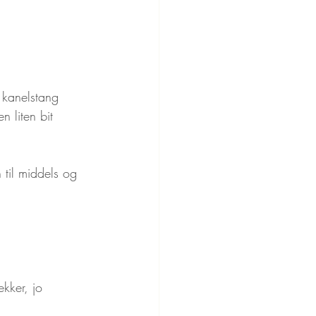
g kanelstang
en liten bit 
til middels og 
ekker, jo 