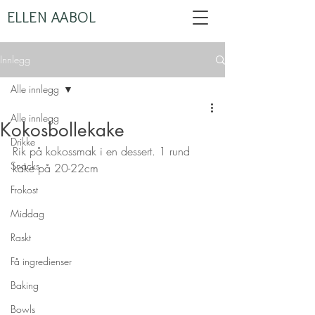
ELLEN AABOL
Innlegg
Alle innlegg
Alle innlegg
Kokosbollekake
Drikke
Rik på kokossmak i en dessert. 1 rund 
Snacks
kake på 20-22cm 
Frokost
Middag
Raskt
Få ingredienser
Baking
Bowls