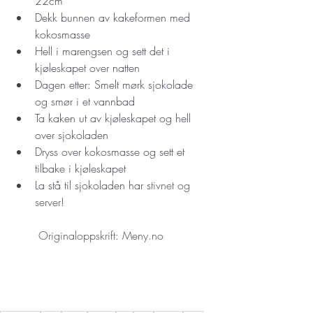
22cm
Dekk bunnen av kakeformen med 
kokosmasse 
Hell i marengsen og sett det i 
kjøleskapet over natten 
Dagen etter: Smelt mørk sjokolade 
og smør i et vannbad 
Ta kaken ut av kjøleskapet og hell 
over sjokoladen 
Dryss over kokosmasse og sett et 
tilbake i kjøleskapet 
La stå til sjokolade
n har s
tivnet og 
server!
 Originaloppskrift: Meny.no