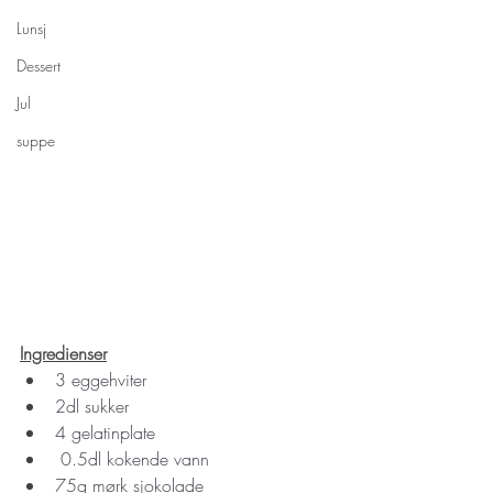
Lunsj
Dessert
Jul
suppe
Ingredienser
3 eggehviter
2dl sukker
4 gelatinplate
 0.5dl kokende vann
75g mørk sjokolade 