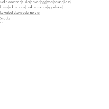
sjokolade
vann
sukker
dessert
egg
smør
baking
kake
kokos
kokosmasse
mørk sjokolade
eggehviter
kokosbollekake
gelatinplater
Snacks
Få ingredienser
Baking
Siste innlegg
Se alle