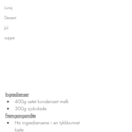
Lunsj
Dessert
Jul
suppe
Ingredienser
400g søtet kondensert melk
300g sjokolade
Fremgangsmåte
Ha ingrediensene i en tykkbunnet 
kjele