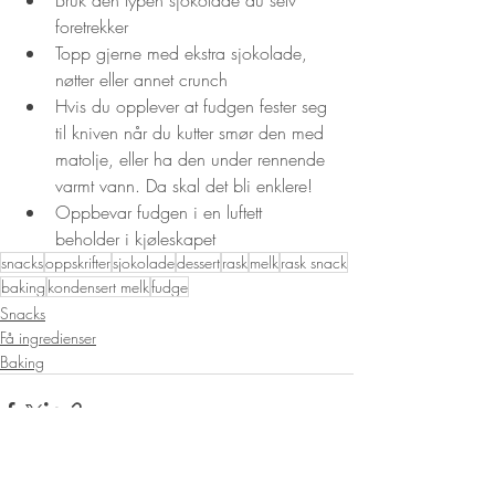
foretrekker
Topp gjerne med ekstra sjokolade, 
nøtter eller annet crunch
Hvis du opplever at fudgen fester seg 
til kniven når du kutter smør den med 
matolje, eller ha den under rennende 
varmt vann. Da skal det bli enklere!
Oppbevar fudgen i en luftett 
beholder i kjøleskapet
snacks
oppskrifter
sjokolade
dessert
rask
melk
rask snack
baking
kondensert melk
fudge
Snacks
Få ingredienser
Baking
Siste innlegg
Se alle