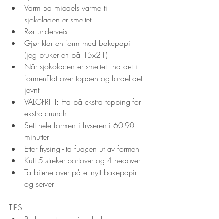
Varm på middels varme til 
sjokoladen er smeltet
Rør underveis
Gjør klar en form med bakepapir 
(jeg bruker en på 15x21)
Når sjokoladen er smeltet - ha det i 
formenFlat over toppen og fordel det 
jevnt
VALGFRITT: Ha på ekstra topping for 
ekstra crunch
Sett hele formen i fryseren i 60-90 
minutter
Etter frysing - ta fudgen ut av formen
Kutt 5 streker bortover og 4 nedover
Ta bitene over på et nytt bakepapir 
og server
TIPS:
Bruk den typen sjokolade du selv 