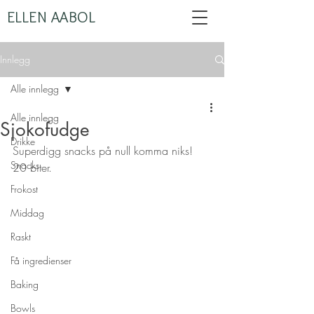
ELLEN AABOL
Innlegg
Alle innlegg
Alle innlegg
Sjokofudge
Drikke
Superdigg snacks på null komma niks! 
Snacks
20 biter.
Frokost
Middag
Raskt
Få ingredienser
Baking
Bowls