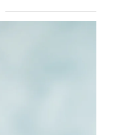
Annonse Philips Ingredienser 1 egg 75g sukker
0.5dL olje 0.5dl melk 1.5dl mel 1ts
bakepulver...