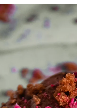
Smakfulle muffins med en søt overraskelse! 12-
14 muffins. Ingredienser 100g smør 1dL melk 2
egg 1dL hvitt sukker 0.5dL brunt sukker 180g...