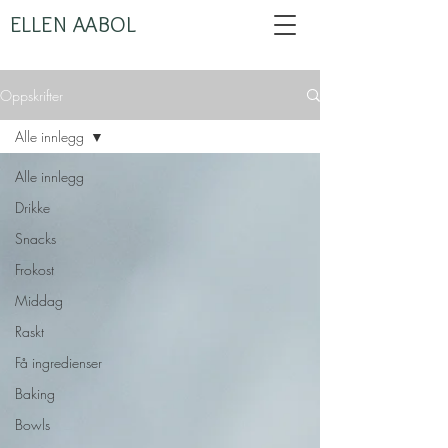
ELLEN AABOL
Oppskrifter
Alle innlegg
Alle innlegg
Drikke
Snacks
Frokost
Middag
Raskt
Få ingredienser
Baking
Bowls