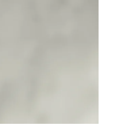
Fyldig smak og konsistens, med en søt kjerne.
4-5 store muffins. Ingredienser 100g smør 0.5ts
pulverkaffe 1dL vann 1 egg 150g creme...