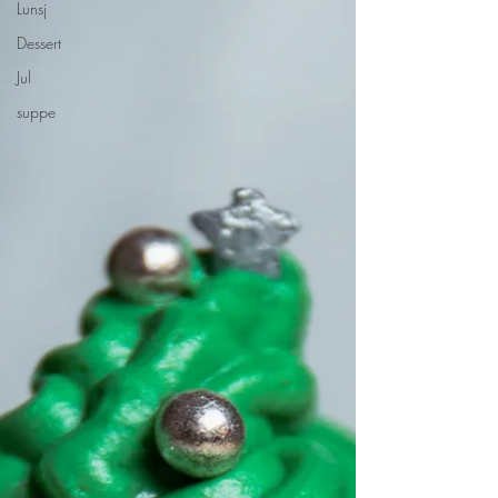
Lunsj
Dessert
Jul
suppe