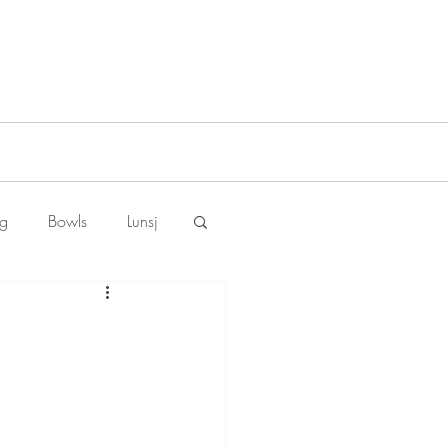
ng
Bowls
Lunsj