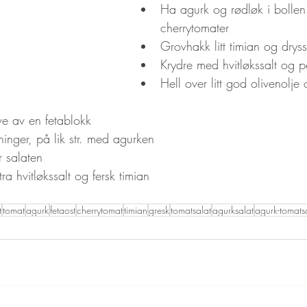
Ha agurk og rødløk i bolle
cherrytomater
Grovhakk litt timian og drys
Krydre med hvitløkssalt og 
Hell over litt god olivenolje
ve av en fetablokk
rninger, på lik str. med agurken
r salaten
tra hvitløkssalt og fersk timian
t
tomat
agurk
fetaost
cherrytomat
timian
gresk
tomatsalat
agurksalat
agurk-tomats