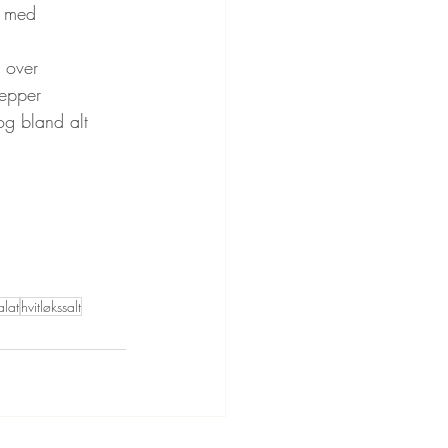
n med 
s over
pepper
 og bland alt 
alat
hvitløkssalt