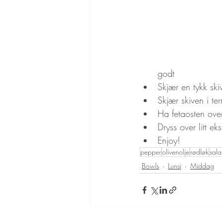
godt
Skjær en tykk ski
Skjær skiven i te
Ha fetaosten ove
Dryss over litt eks
Enjoy!
pepper
olivenolje
rødløk
sala
Bowls
Lunsj
Middag