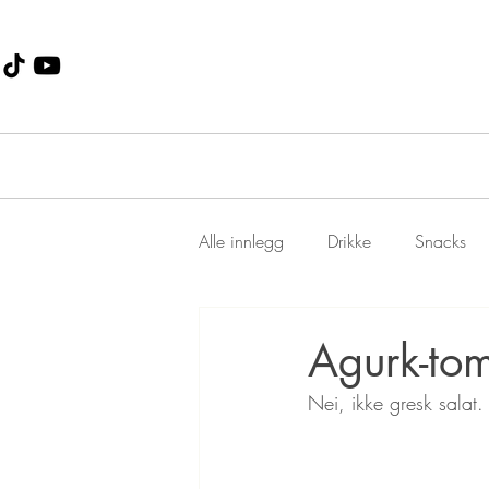
Alle innlegg
Drikke
Snacks
Dessert
Jul
suppe
Agurk-tom
Nei, ikke gresk salat