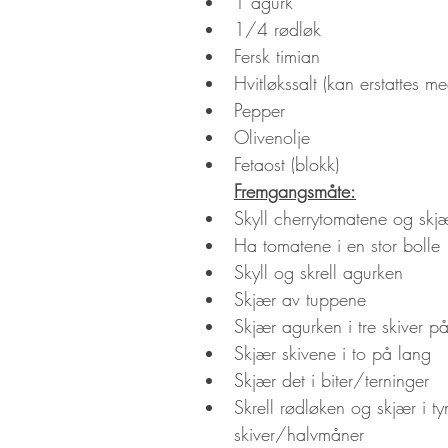
1 agurk
1/4 rødløk
Fersk timian
Hvitløkssalt (kan erstattes me
Pepper
Olivenolje
Fetaost (blokk)
Fremgangsmåte:
Skyll cherrytomatene og skjær
Ha tomatene i en stor bolle
Skyll og skrell agurken
Skjær av tuppene
Skjær agurken i tre skiver p
Skjær skivene i to på lang
Skjær det i biter/terninger
Skrell rødløken og skjær i ty
skiver/halvmåner