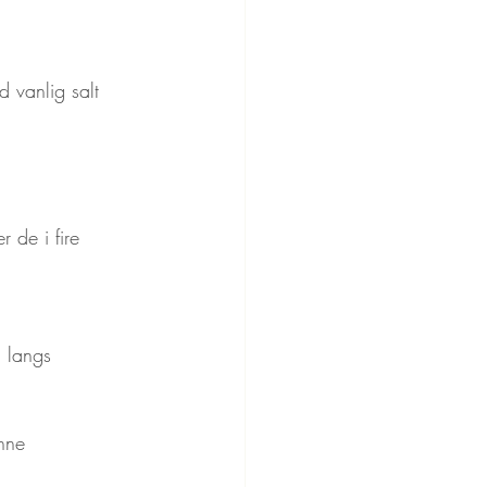
d vanlig salt
 de i fire
å langs
nne 