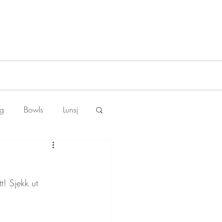
ng
Bowls
Lunsj
! Sjekk ut 