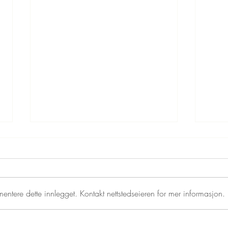
Istela
Juletrecupcakes
entere dette innlegget. Kontakt nettstedseieren for mer informasjon.