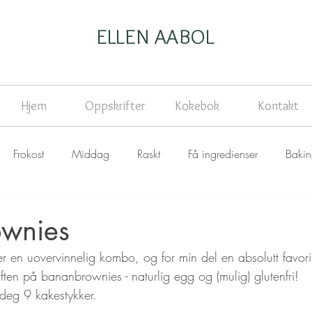
ELLEN AABOL
Hjem
Oppskrifter
Kokebok
Kontakt
Frokost
Middag
Raskt
Få ingredienser
Baki
wnies
 en uovervinnelig kombo, og for min del en absolutt favoritt
en på bananbrownies - naturlig egg og (mulig) glutenfri!
 deg 9 kakestykker.