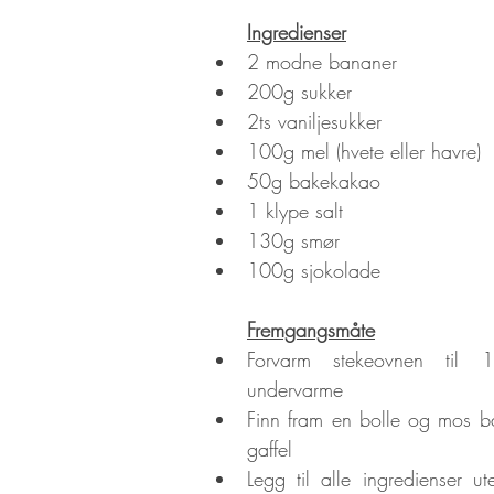
Ingredienser
2 modne bananer
200g sukker
2ts vaniljesukker
100g mel (hvete eller havre)
50g bakekakao
1 klype salt
130g smør
100g sjokolade
Fremgangsmåte
Forvarm stekeovnen til 
undervarme
Finn fram en bolle og mos 
gaffel
Legg til alle ingredienser u