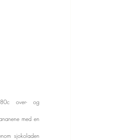
180c over- og 
bananene med en 
tenom sjokoladen 