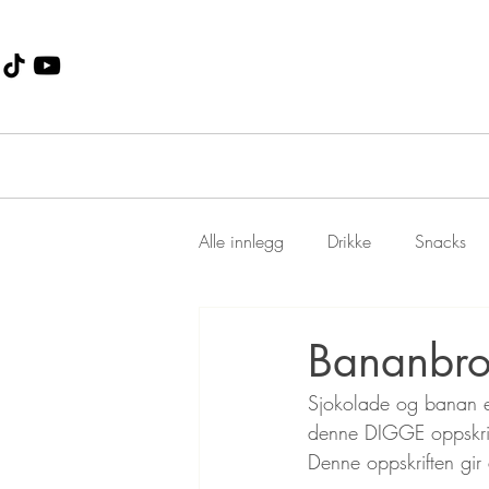
Alle innlegg
Drikke
Snacks
Dessert
Jul
suppe
Bananbro
Sjokolade og banan er
denne DIGGE oppskrift
Denne oppskriften gir