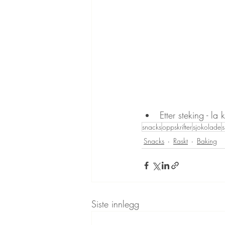
Etter steking - la
snacks
oppskrifter
sjokolade
Snacks
Raskt
Baking
Siste innlegg