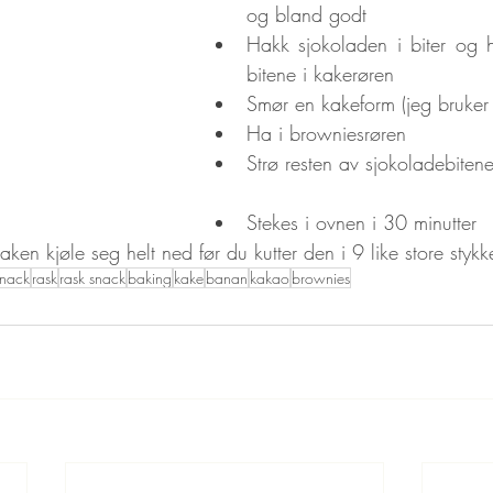
og bland godt
Hakk sjokoladen i biter og h
bitene i kakerøren
Smør en kakeform (jeg bruke
Ha i browniesrøren
Strø resten av sjokoladebiten
Stekes i ovnen i 30 minutter
 kaken kjøle seg helt ned før du kutter den i 9 like store stykk
snack
rask
rask snack
baking
kake
banan
kakao
brownies