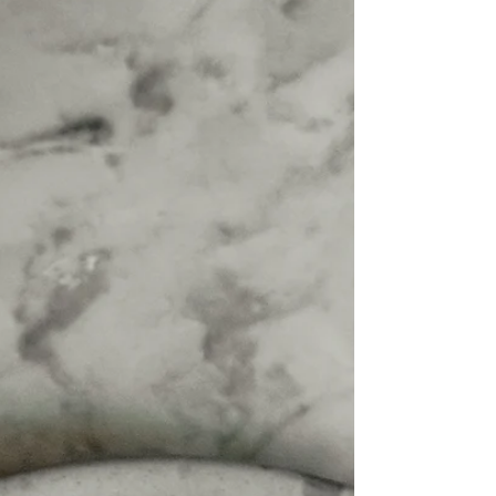
Saftige cake pops med smak av gulrotkake. 6-8
kuler. Ingredienser 85g gulrot 50g smør 1 egg
0.5ss matolje 1dL sukker 50g mel 1ts...