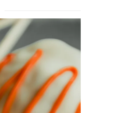
Morsom, men også en dessert til julen? 6 stk
Annonse Philips Ingredienser 1 egg 75g sukker
0.5dL olje 0.5dl melk 1.5dl mel 1ts
bakepulver...