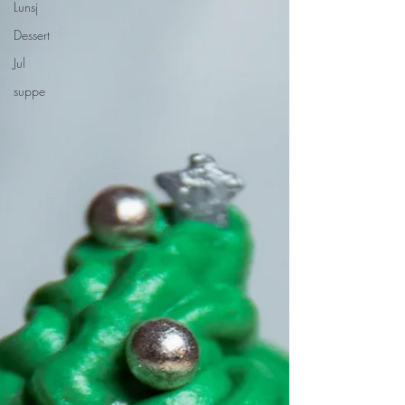
Lunsj
Dessert
Jul
suppe