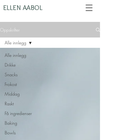
ELLEN AABOL
Oppskrifter
Alle innlegg
Alle innlegg
Drikke
Snacks
Frokost
Middag
Raskt
Få ingredienser
Baking
Bowls