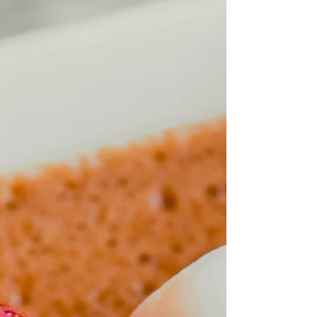
Ingredienser - karamellisert eple 1 eple 2ss
honning 1 dæsj med vann 1 klype kanel...