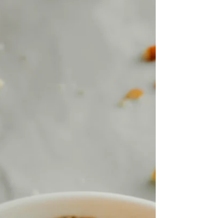
Ingredienser 6 babybels 3 skiver skinke 1 egg
1ts hvitløkspulver 1ts chilipulver 0.5ts salt...