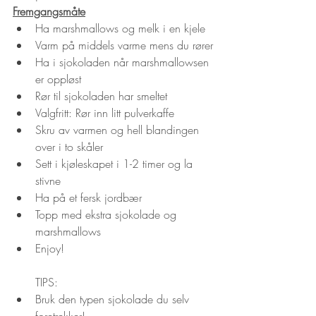
Fremgangsmåte
Ha marshmallows og melk i en kjele
Varm på middels varme mens du rører
Ha i sjokoladen når marshmallowsen 
er oppløst
Rør til sjokoladen har smeltet
Valgfritt: Rør inn litt pulverkaffe
Skru av varmen og hell blandingen 
over i to skåler
Sett i kjøleskapet i 1-2 timer og la 
stivne
Ha på et fersk jordbær
Topp med ekstra sjokolade og 
marshmallows
Enjoy!
TIPS:
Bruk den typen sjokolade du selv 
foretrekker!