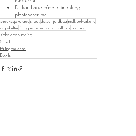
Du kan bruke både animalsk og 
plantebasert melk
snacks
sjokolade
snack
dessert
jordbær
melk
pulverkaffe
oppskrifter
få ingredienser
marshmallows
pudding
sjokoladepudding
Snacks
Få ingredienser
Bowls
Siste innlegg
Se alle