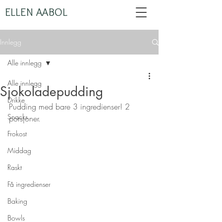
ELLEN AABOL
Innlegg
Alle innlegg
Alle innlegg
Sjokoladepudding
Drikke
Pudding med bare 3 ingredienser! 2 
Snacks
porsjoner.
Frokost
Middag
Raskt
Få ingredienser
Baking
Bowls