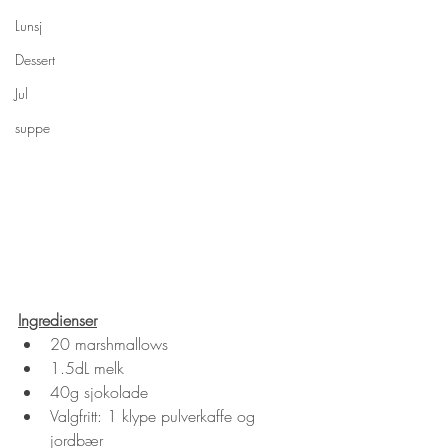
Lunsj
Dessert
Jul
suppe
Ingredienser
20 marshmallows
1.5dL melk
40g sjokolade
Valgfritt: 1 klype pulverkaffe og 
jordbær