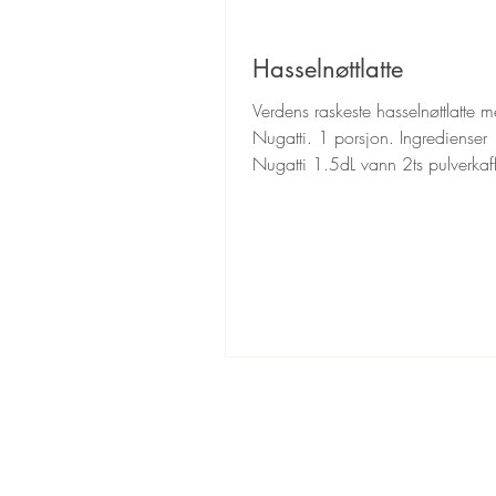
Hasselnøttlatte
Verdens raskeste hasselnøttlatte 
Nugatti. 1 porsjon. Ingredienser 
Nugatti 1.5dL vann 2ts pulverkaf
kremfløte 1ts sukker...