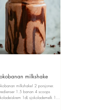
jokobanan milkshake
okobanan milkshake! 2 porsjoner.
gredienser 1.5 banan 4 scoops
okoladeiskrem 1dL sjokolademelk 1
mse mørk sjokolade 1ts bakekakao...