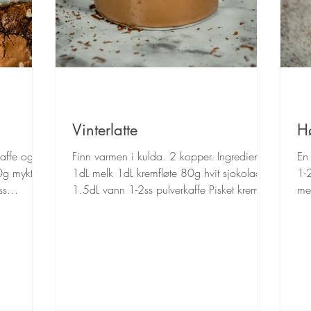
Vinterlatte
Hø
affe og
Finn varmen i kulda. 2 kopper. Ingredienser
En 
50g mykt
1dL melk 1dL kremfløte 80g hvit sjokolade
1-2
ss
1.5dL vann 1-2ss pulverkaffe Pisket krem 1
me
rute...
1ts