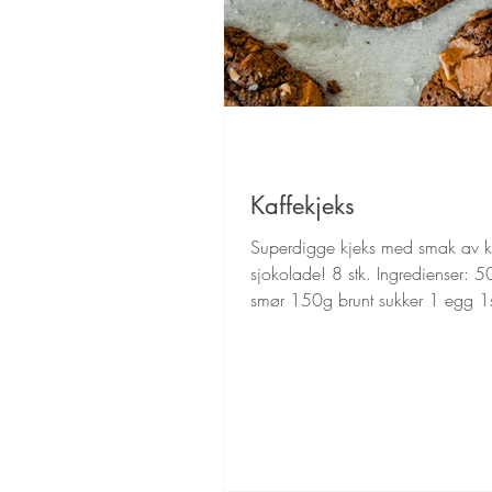
Kaffekjeks
Superdigge kjeks med smak av k
sjokolade! 8 stk. Ingredienser: 
smør 150g brunt sukker 1 egg 1
vaniljesukker 25g...