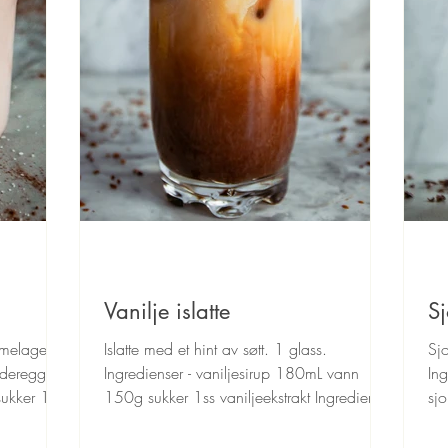
Vanilje islatte
S
melaget
Islatte med et hint av søtt. 1 glass.
Sj
nderegg 2ts
Ingredienser - vaniljesirup 180mL vann
In
sukker 1
150g sukker 1ss vaniljeekstrakt Ingredienser
sj
- islatte 1ss...
re