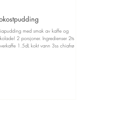
rokostpudding
iapudding med smak av kaffe og
kolade! 2 porsjoner. Ingredienser 2ts
lverkaffe 1.5dL kokt vann 3ss chiafrø 1ss
kekakao 1ts...