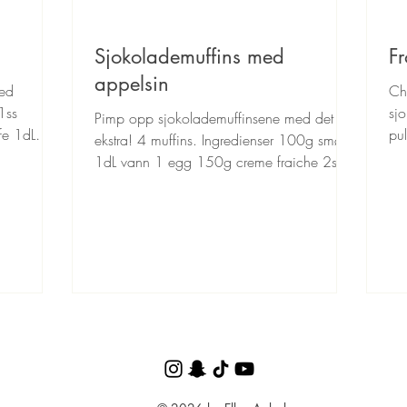
Sjokolademuffins med
F
appelsin
med
Ch
1ss
sjo
Pimp opp sjokolademuffinsene med det lille
fe 1dL
pu
ekstra! 4 muffins. Ingredienser 100g smør
ba
1dL vann 1 egg 150g creme fraiche 2ss
bakekakao...