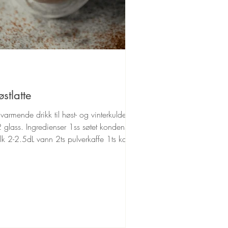
stlatte
varmende drikk til høst- og vinterkulden.
 glass. Ingredienser 1ss søtet kondensert
lk 2-2.5dL vann 2ts pulverkaffe 1ts kanel
...