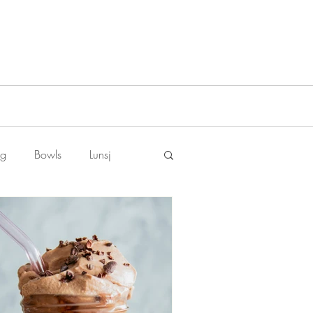
ng
Bowls
Lunsj