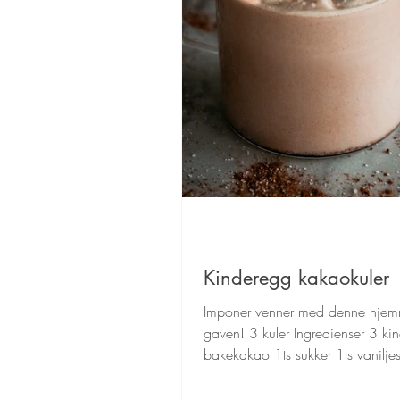
Kinderegg kakaokuler
Imponer venner med denne hjem
gaven! 3 kuler Ingredienser 3 ki
bakekakao 1ts sukker 1ts vanilje
klype salt 1...