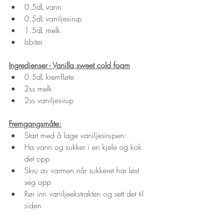
0.5dL vann
0.5dL vaniljesirup
1.5dL melk
Isbiter
Ingredienser - Vanilla sweet cold foam
0.5dL kremfløte
2ss melk
2ss vaniljesirup
Fremgangsmåte:
Start med å lage vaniljesirupen:
Ha vann og sukker i en kjele og kok 
det opp
Skru av varmen når sukkeret har løst 
seg opp
Rør inn vaniljeekstrakten og sett det til 
siden