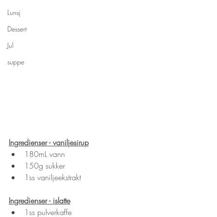
Lunsj
Dessert
Jul
suppe
Ingredienser - vaniljesirup
180mL vann
150g sukker
1ss vaniljeekstrakt
Ingredienser - islatte
1ss pulverkaffe