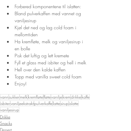
Forbered komponentene til islatten:
Bland pulverkaffen med vannet og 
vaniljesirup
Kjøl det ned og lag cold foam i 
mellomtiden
Ha kremfløte, melk og vaniljesirup i 
en bolle
Pisk det luftig og lett kremete
Fyll et glass med isbiter og hell i melk
Hell over den kalde kaffen
Topp med vanilla sweet cold foam
Enjoy!
vann
sukker
melk
kremfløte
fløte
vanilje
krem
drikke
kaffe
isbiter
vaniljeekstrakt
pulverkaffe
latte
sirup
islatte
vaniljesirup
Drikke
Snacks
Dessert