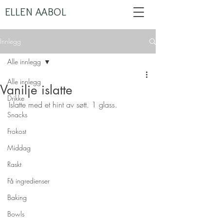
ELLEN AABOL
Innlegg
Alle innlegg
Alle innlegg
Vanilje islatte
Drikke
Islatte med et hint av søtt. 1 glass.
Snacks
Frokost
Middag
Raskt
Få ingredienser
Baking
Bowls