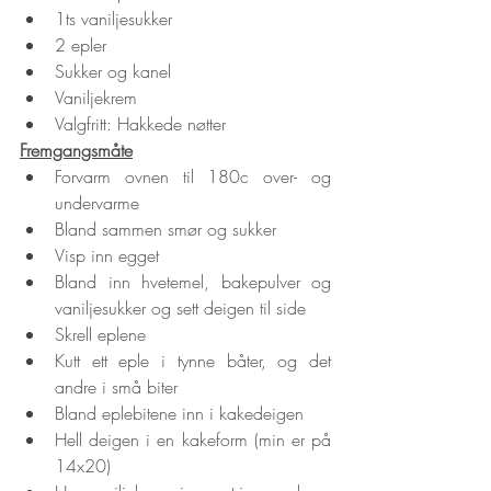
1ts vaniljesukker
2 epler
Sukker og kanel
Vaniljekrem
Valgfritt: Hakkede nøtter
Fremgangsmåte
Forvarm ovnen til 180c over- og 
undervarme
Bland sammen smør og sukker
Visp inn egget
Bland inn hvetemel, bakepulver og 
vaniljesukker og sett deigen til side
Skrell eplene
Kutt ett eple i tynne båter, og det 
andre i små biter
Bland eplebitene inn i kakedeigen
Hell deigen i en kakeform (min er på 
14x20)  