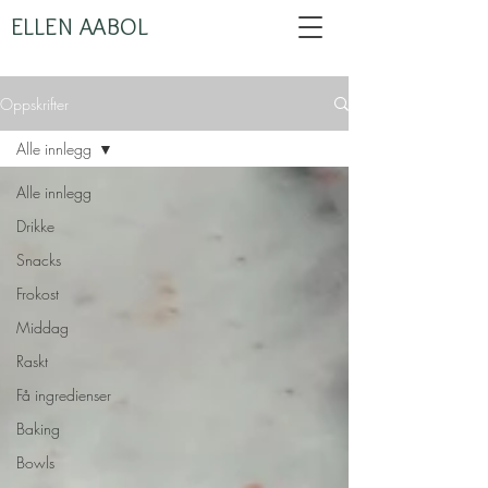
ELLEN AABOL
Oppskrifter
Alle innlegg
Alle innlegg
Drikke
Snacks
Frokost
Middag
Raskt
Få ingredienser
Baking
Bowls