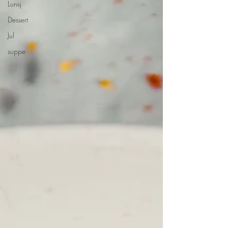
Lunsj
Dessert
Jul
suppe