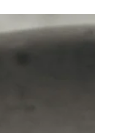
Julekaker som aldri går ut på moten! 18 stk.
Ingredienser 75g romtemperert smør 75g sukker
1 egg 250g potetmel 1.5ts vaniljesukker
1.5ts...