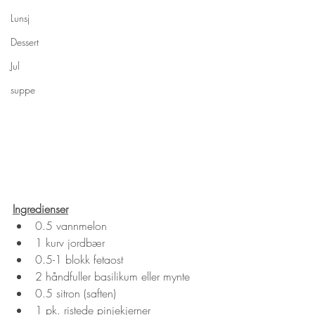
Lunsj
Dessert
Jul
suppe
Ingredienser
0.5 vannmelon
1 kurv jordbær
0.5-1 blokk fetaost
2 håndfuller basilikum eller mynte
0.5 sitron (saften)
1 pk. ristede pinjekjerner