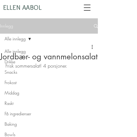
ELLEN AABOL
Innlegg
Alle innlegg
Alle innlegg
Jordbær- og vannmelonsalat
Drikke
Frisk sommersalat! 4 porsjoner.
Snacks
Frokost
Middag
Raskt
Få ingredienser
Baking
Bowls