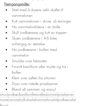
Fremgangsmåte:
Start med å skjære vekk skallet til 
vannmelonen
Kutt vannmelonen i skiver, så terninger
Ha vannmelonbitene i en bolle
Skyll jordbærene og kutt av toppen
Skjær jordbærene i 4-6 biter, 
avhengig av størrelse
Ha jordbærene i bollen med 
vannmelon
Smuldre over fetaosten
Finsnitt basilikum eller mynte og ha i 
bollen
Klem over saften fra sitronen
Dryss over ristede pinjekjerner
Bland alt sammen og enjoy!
sitron
jordbær
basilikum
fetaost
feta
sommer
pinjekjerner
mynte
vannmelon
fruktsalat
vannmelonsalat
jordbærsalat
Bowls