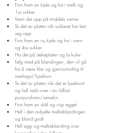
Finn fram en kjele og ha i melk og 
1ss sukker
Varm det opp på middels varme
Ta det av platen når sukkeret har løst 
seg opp
Finn fram en ny kjele og ha i vann 
og 4ss sukker
Ha det på stekeplaten og la koke
Følg med på blandingen, den vil gå 
fra å være klar og gjennomsiktig til 
mørkegul/lysebrun
Ta det av platen når det er lysebrunt 
og hell raskt over i en ildfast 
porsjonsform/ramekin
Finn fram en skål og visp egget
Hell i den avkjølte melkeblandingen 
og bland godt
Hell egg- og melkeblanding over 
karamellen i den ildfaste 