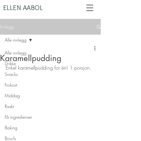
ELLEN AABOL
Innlegg
Alle innlegg
Alle innlegg
Karamellpudding
Drikke
Enkel karamellpudding for én! 1 porsjon.
Snacks
Frokost
Middag
Raskt
Få ingredienser
Baking
Bowls