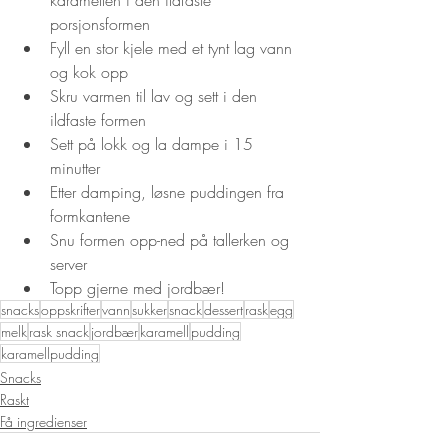
porsjonsformen
Fyll en stor kjele med et tynt lag vann 
og kok opp
Skru varmen til lav og sett i den 
ildfaste formen
Sett på lokk og la dampe i 15 
minutter
Etter damping, løsne puddingen fra 
formkantene
Snu formen opp-ned på tallerken og 
server
Topp gjerne med jordbær!
snacks
oppskrifter
vann
sukker
snack
dessert
rask
egg
melk
rask snack
jordbær
karamell
pudding
karamellpudding
Snacks
Raskt
Få ingredienser