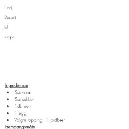
Lunsj
Dessert
Jul
suppe
Ingredienser
5ss vann
5ss sukker
1dL melk
1 egg
Valgfri topping: 1 jordbær
Fremgangsmåte