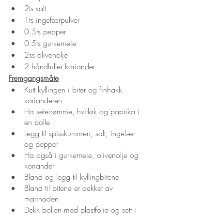
2ts salt
1ts ingefærpulver
0.5ts pepper
0.5ts gurkemeie
2ss olivenolje
2 håndfuller koriander
Fremgangsmåte
Kutt kyllingen i biter og finhakk 
korianderen
Ha seterrømme, hvitløk og paprika i 
en bolle
Legg til spisskummen, salt, ingefær 
og pepper
Ha også i gurkemeie, olivenolje og 
koriander
Bland og legg til kyllingbitene
Bland til bitene er dekket av 
marinaden
Dekk bollen med plastfolie og sett i 