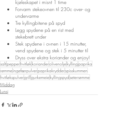
kjøleskapet i misnt 1 time
Forvarm stekeovnen til 230c over- og 
undervarme
Tre kyllingbitene på spyd
Legg spydene på en rist med 
stekebrett under
Stek spydene i ovnen i 15 minutter, 
vend spydene og stek i 5 minutter til
Dryss over ekstra koriander og enjoy!
salt
pepper
hvitløk
koriander
olivenolje
kylling
paprika
rømme
ingefærpulver
paprikakrydder
spisskummen
hvitløkspulver
grill
gurkemeie
kyllingspyd
seterrømme
Middag
Lunsj
Siste innlegg
Se alle