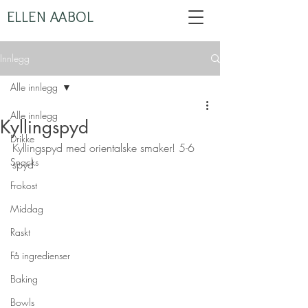
ELLEN AABOL
Innlegg
Alle innlegg
Alle innlegg
Kyllingspyd
Drikke
Kyllingspyd med orientalske smaker! 5-6 
Snacks
spyd
Frokost
Middag
Raskt
Få ingredienser
Baking
Bowls