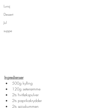
Lunsj
Dessert
Jul
suppe
Ingredienser
500g kylling
120g seterrømme
2ts hvitløkspulver
2ts paprikakrydder
2ts spisskummen