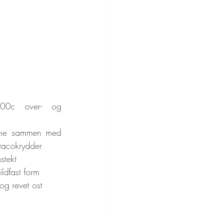
200c over- og 
anne sammen med 
 tacokrydder
stekt
ildfast form
og revet ost