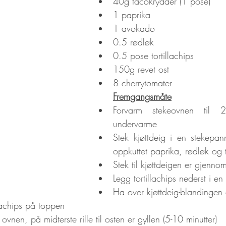
40g tacokrydder (1 pose)
1 paprika
1 avokado
0.5 rødløk
0.5 pose tortillachips
150g revet ost
8 cherrytomater
Fremgangsmåte
Forvarm stekeovnen til 
undervarme
Stek kjøttdeig i en stekep
oppkuttet paprika, rødløk og
Stek til kjøttdeigen er gjennom
Legg tortillachips nederst i en 
Ha over kjøttdeig-blandingen 
llachips på toppen
vnen, på midterste rille til osten er gyllen (5-10 minutter)