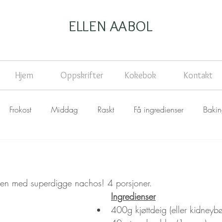
ELLEN AABOL
Hjem
Oppskrifter
Kokebok
Kontakt
Frokost
Middag
Raskt
Få ingredienser
Baki
en med superdigge nachos! 4 porsjoner.
Ingredienser
400g kjøttdeig (eller kidneyb