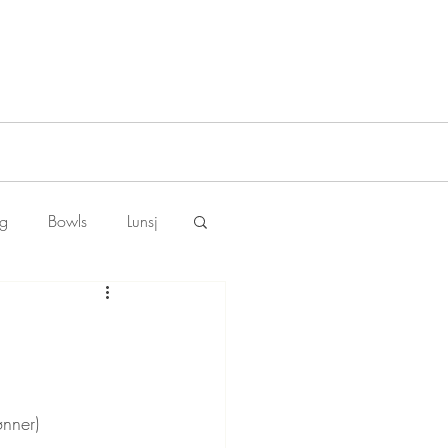
ng
Bowls
Lunsj
ønner)