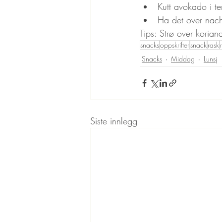
Kutt avokado i te
Ha det over nach
Tips: Strø over koria
snacks
oppskrifter
snack
rask
Snacks
Middag
Lunsj
Siste innlegg