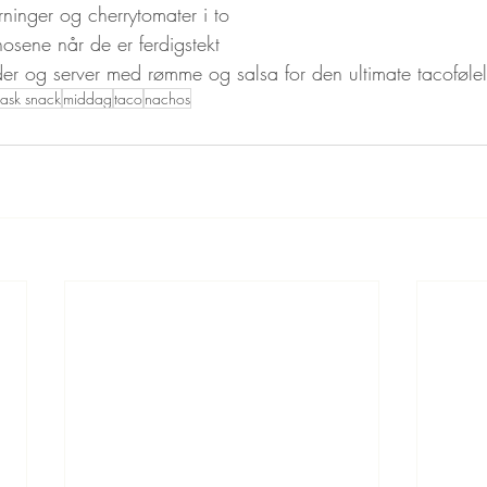
rninger og cherrytomater i to
osene når de er ferdigstekt
nder og server med rømme og salsa for den ultimate tacoføle
rask snack
middag
taco
nachos