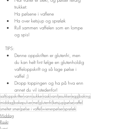
trukket:
Ha pølsene i vaflene
Ha over ketsjup og sprøløk
Rull sammen vaffelen som en lompe 
og spis!
TIPS:
Denne oppskriften er glutenfri, men 
du kan helt fint følge en glutenholdig 
vaffeloppskrift og så lage pølse i 
vaffel ;)
Dropp toppingen og ha på hva enn 
annet du vil istedenfor!
salt
oppskrifter
vann
sukker
rask
vaniljesukker
egg
baking
middag
bakepulver
mel
glutenfri
ketsjup
pølse
vaffel
smeltet smør
pølse i vaffel
wienerpølser
sprøløk
Middag
Raskt
Lunsj