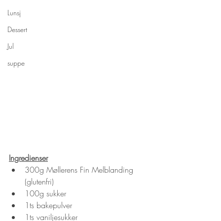
Lunsj
Dessert
Jul
suppe
Ingredienser
300g Møllerens Fin Melblanding 
(glutenfri)
100g sukker
1ts bakepulver
1ts vaniljesukker