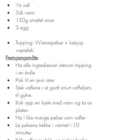
1ts salt
5dL vann
150g smeltet smør
3 egg
Topping: Wienerpølser + ketsjup 
+sprøløk
Fremgangsmåte
Ha alle ingredienser utenom topping 
i en bolle
Pisk til en jevn røre
Stek vaflene i et godt smurt vaffeljern, 
til gylne
Kok opp en kjele med vann og ta av 
platen
Ha i like mange pølser som vafler
La pølsene trekke i vannet i 10 
minutter
Når vafler er stekt, og pølser ferdig 