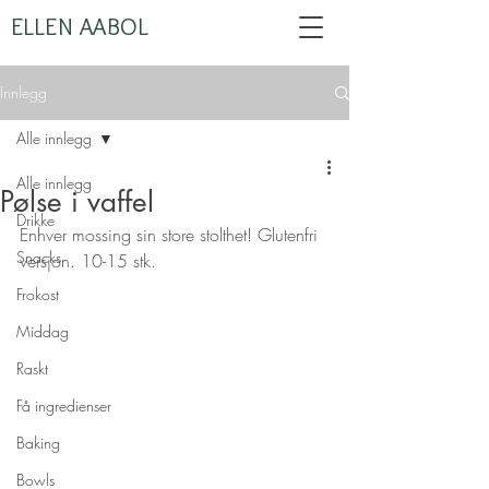
ELLEN AABOL
Innlegg
Alle innlegg
Alle innlegg
Pølse i vaffel
Drikke
Enhver mossing sin store stolthet! Glutenfri 
Snacks
versjon. 10-15 stk.
Frokost
Middag
Raskt
Få ingredienser
Baking
Bowls