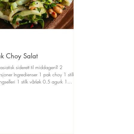
ak Choy Salat
t asiatisk siderett til middagen? 2
sjoner Ingredienser 1 pak choy 1 stilk
ngselleri 1 stilk vårløk 0.5 agurk 1
dfull...