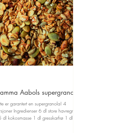
amma Aabols supergranola
te er garantert en supergranola! 4
sjoner Ingredienser 6 dl store havregryn
5 dl kokosmasse 1 dl gresskarfrø 1 dl
sikkefrø 1...