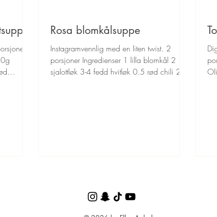
tsuppe
Rosa blomkålsuppe
To
orsjoner
Instagramvennlig med en liten twist. 2
Di
50g
porsjoner Ingredienser 1 lilla blomkål 2
por
rød
sjalottløk 3-4 fedd hvitløk 0.5 rød chili 2
Ol
terninger...
po