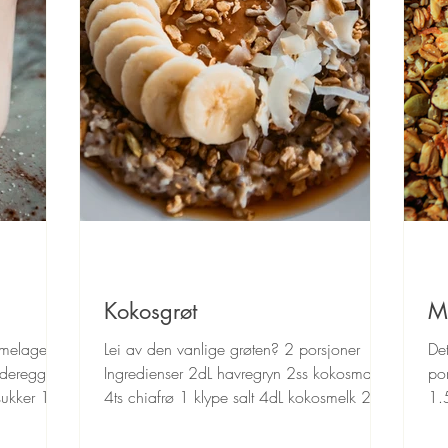
Kokosgrøt
M
melaget
Lei av den vanlige grøten? 2 porsjoner
Det
nderegg 2ts
Ingredienser 2dL havregryn 2ss kokosmasse
por
sukker 1
4ts chiafrø 1 klype salt 4dL kokosmelk 2ss
1.
kokoskrem 2ts...
sol