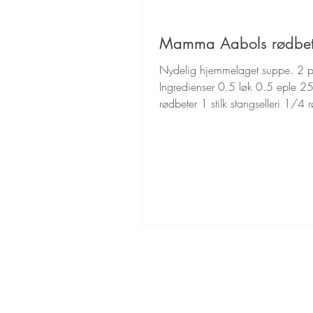
Mamma Aabols rødbe
Nydelig hjemmelaget suppe. 2 p
Ingredienser 0.5 løk 0.5 eple 2
rødbeter 1 stilk stangselleri 1/4 
paprika ca. 0.5dL hakket...