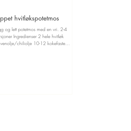
ppet hvitløkspotetmos
gg og lett potetmos med en vri. 2-4
sjoner Ingredienser 2 hele hvitløk
ivenolje/chiliolje 10-12 kokefaste
teter 50g smør 2-3dl...