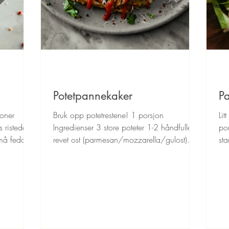
Potetpannekaker
P
joner
Bruk opp potetrestene! 1 porsjon
Lit
s ristede
Ingredienser 3 store poteter 1-2 håndfuller
por
små fedd
revet ost (parmesan/mozzarella/gulost)
sta
Salt pepper chilimix...
hån