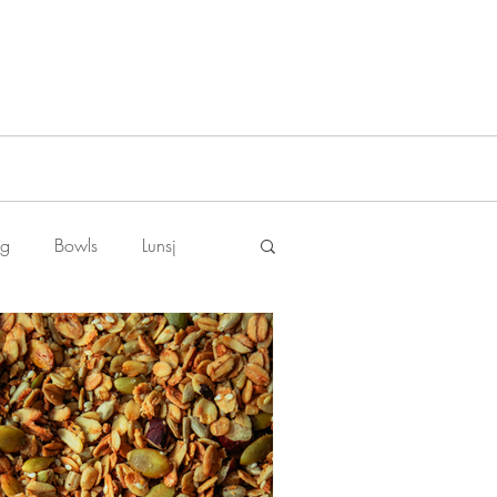
ng
Bowls
Lunsj