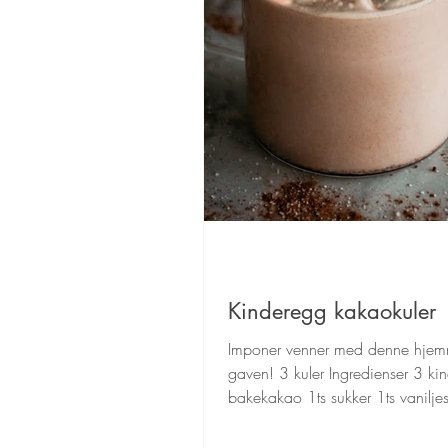
Kinderegg kakaokuler
Imponer venner med denne hjem
gaven! 3 kuler Ingredienser 3 ki
bakekakao 1ts sukker 1ts vanilje
klype salt 1...