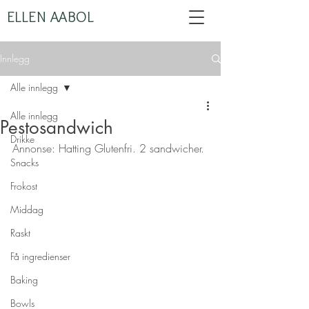
ELLEN AABOL
Innlegg
Alle innlegg
Alle innlegg
Pestosandwich
Drikke
Annonse: Hatting Glutenfri. 2 sandwicher.
Snacks
Frokost
Middag
Raskt
Få ingredienser
Baking
Bowls