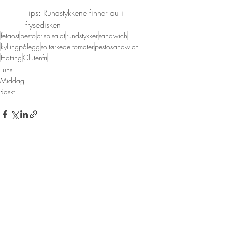
Tips: Rundstykkene finner du i 
frysedisken
fetaost
pesto
crispisalat
rundstykker
sandwich
kyllingpålegg
soltørkede tomater
pestosandwich
Hatting
Glutenfri
Lunsj
Middag
Raskt
Siste innlegg
Se alle