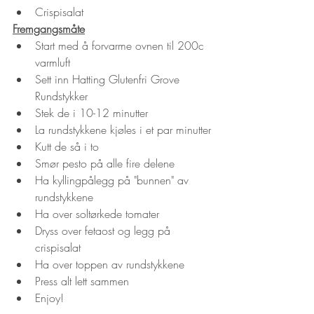
Crispisalat
Fremgangsmåte
Start med å forvarme ovnen til 200c 
varmluft
Sett inn Hatting Glutenfri Grove 
Rundstykker
Stek de i 10-12 minutter
La rundstykkene kjøles i et par minutter
Kutt de så i to
Smør pesto på alle fire delene
Ha kyllingpålegg på "bunnen" av 
rundstykkene
Ha over soltørkede tomater
Dryss over fetaost og legg på 
crispisalat
Ha over toppen av rundstykkene
Press alt lett sammen
Enjoy!