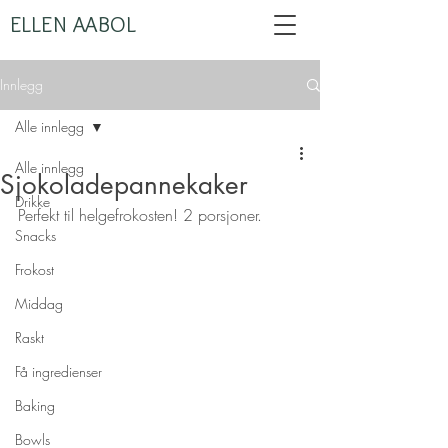
ELLEN AABOL
Innlegg
Alle innlegg
Alle innlegg
Sjokoladepannekaker
Drikke
Perfekt til helgefrokosten! 2 porsjoner.
Snacks
Frokost
Middag
Raskt
Få ingredienser
Baking
Bowls