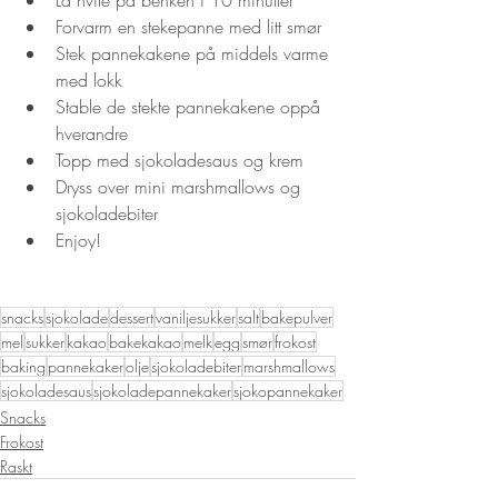
Forvarm en stekepanne med litt smør
Stek pannekakene på middels varme 
med lokk
Stable de stekte pannekakene oppå 
hverandre 
Topp med sjokoladesaus og krem
Dryss over mini marshmallows og 
sjokoladebiter
Enjoy!
snacks
sjokolade
dessert
vaniljesukker
salt
bakepulver
mel
sukker
kakao
bakekakao
melk
egg
smør
frokost
baking
pannekaker
olje
sjokoladebiter
marshmallows
sjokoladesaus
sjokoladepannekaker
sjokopannekaker
Snacks
Frokost
Raskt