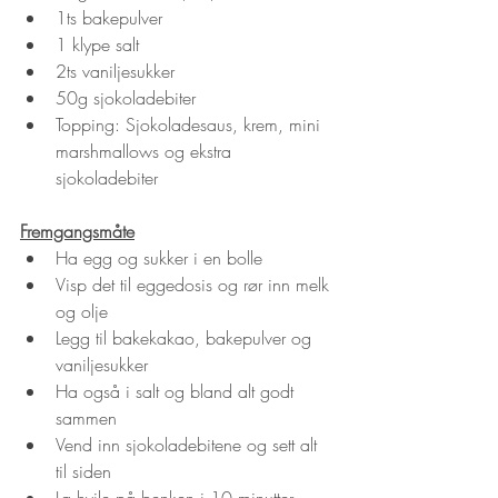
1ts bakepulver
1 klype salt
2ts vaniljesukker
50g sjokoladebiter
Topping: Sjokoladesaus, krem, mini 
marshmallows og ekstra 
sjokoladebiter
Fremgangsmåte
Ha egg og sukker i en bolle
Visp det til eggedosis og rør inn melk 
og olje
Legg til bakekakao, bakepulver og 
vaniljesukker
Ha også i salt og bland alt godt 
sammen
Vend inn sjokoladebitene og sett alt 
til siden
La hvile på benken i 10 minutter