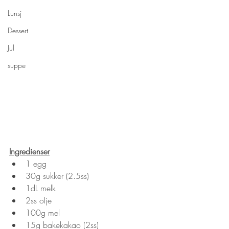
Lunsj
Dessert
Jul
suppe
Ingredienser
1 egg
30g sukker (2.5ss)
1dL melk
2ss olje
100g mel
15g bakekakao (2ss)