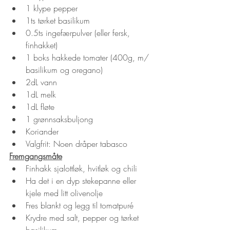
1 klype pepper
1ts tørket basilikum
0.5ts ingefærpulver (eller fersk, 
finhakket)
1 boks hakkede tomater (400g, m/ 
basilikum og oregano)
2dL vann
1dL melk
1dL fløte
1 grønnsaksbuljong
Koriander
Valgfrit: Noen dråper tabasco
Fremgangsmåte
Finhakk sjalottløk, hvitløk og chili
Ha det i en dyp stekepanne eller 
kjele med litt olivenolje
Fres blankt og legg til tomatpuré
Krydre med salt, pepper og tørket 
basilikum