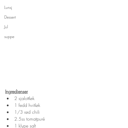
Lunsj
Dessert
Jul
suppe
Ingredienser
2 sjalottløk
1 fedd hvitløk
1/3 rød chili
2.5ss tomatpuré
1 klype salt