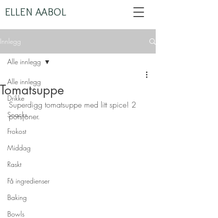
ELLEN AABOL
Innlegg
Alle innlegg
Alle innlegg
Tomatsuppe
Drikke
Superdigg tomatsuppe med litt spice! 2 
Snacks
porsjoner.
Frokost
Middag
Raskt
Få ingredienser
Baking
Bowls