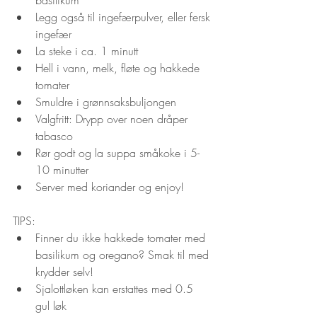
Legg også til ingefærpulver, eller fersk 
ingefær
La steke i ca. 1 minutt
Hell i vann, melk, fløte og hakkede 
tomater
Smuldre i grønnsaksbuljongen
Valgfritt: Drypp over noen dråper 
tabasco
Rør godt og la suppa småkoke i 5-
10 minutter
Server med koriander og enjoy!
TIPS: 
Finner du ikke hakkede tomater med 
basilikum og oregano? Smak til med 
krydder selv!
Sjalottløken kan erstattes med 0.5 
gul løk