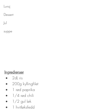
Lunsj
Dessert
Jul
suppe
Ingredienser
2dL ris
200g kyllingfilet
1 rød paprika
1/4 rød chili
1/2 gul løk
1 hvitløksfedd