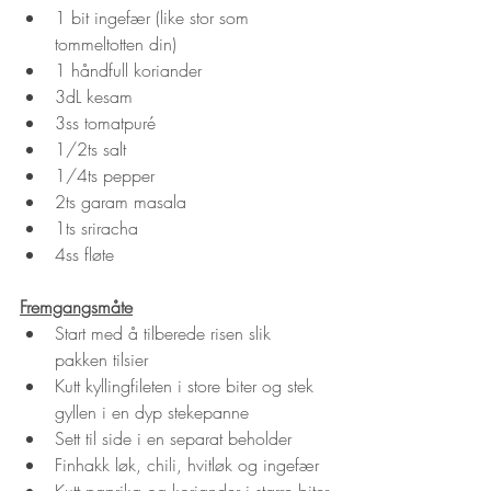
1 bit ingefær (like stor som 
tommeltotten din)
1 håndfull koriander
3dL kesam
3ss tomatpuré
1/2ts salt
1/4ts pepper
2ts garam masala
1ts sriracha
4ss fløte
Fremgangsmåte
Start med å tilberede risen slik 
pakken tilsier
Kutt kyllingfileten i store biter og stek 
gyllen i en dyp stekepanne
Sett til side i en separat beholder
Finhakk løk, chili, hvitløk og ingefær
Kutt paprika og koriander i større biter