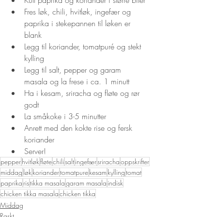
Fres løk, chili, hvitløk, ingefær og 
paprika i stekepannen til løken er 
blank
Legg til koriander, tomatpuré og stekt 
kylling
Legg til salt, pepper og garam 
masala og la frese i ca. 1 minutt
Ha i kesam, sriracha og fløte og rør 
godt
La småkoke i 3-5 minutter
Anrett med den kokte rise og fersk 
koriander
Server!
pepper
hvitløk
fløte
chili
salt
ingefær
sriracha
oppskrifter
middag
løk
koriander
tomatpure
kesam
kylling
tomat
paprika
ris
tikka masala
garam masala
indisk
chicken tikka masala
chicken tikka
Middag
Raskt