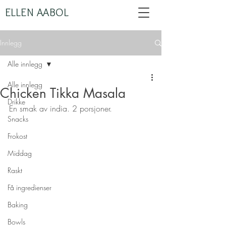
ELLEN AABOL
Innlegg
Alle innlegg
Alle innlegg
Chicken Tikka Masala
Drikke
En smak av india. 2 porsjoner.
Snacks
Frokost
Middag
Raskt
Få ingredienser
Baking
Bowls