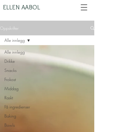
ELLEN AABOL
Oppskrifter
Alle innlegg
Alle innlegg
Drikke
Snacks
Frokost
Middag
Raskt
Få ingredienser
Baking
Bowls