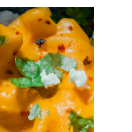
Red Chicken Bowl
Superdigg bowl med gode smaker. 2 porsjoner.
Ingredienser 400g kyllingfilet 0.5 løk 0.5 rød
paprika 4 fedd hvitløk 1/3 rød chili 2ss...