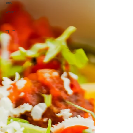
Lunsj
Dessert
Jul
suppe