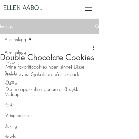
ELLEN AABOL
Innlegg
Alle innlegg
Alle innlegg
Double Chocolate Cookies
Drikke
Mine favorittcookies noen sinne! Disse 
Snacks
MÅ prøves. Sjokolade på sjokolade... 
Yum!
Frokost
Denne oppskriften genererer 8 stykk.
Middag
Raskt
Få ingredienser
Baking
Bowls