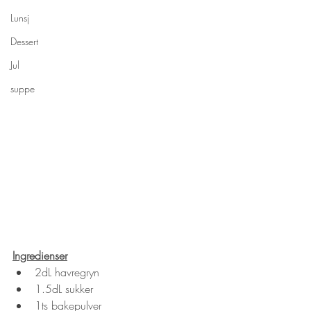
Lunsj
Dessert
Jul
suppe
Ingredienser
2dL havregryn
1.5dL sukker
1ts bakepulver