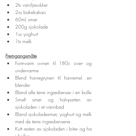
2ts vaniljesukker
2ss bakekakao
60mL smør
200g sjokolade
1ss yoghurt
1ts melk
Fremgangsmåte
Formvarm ovnen til 180c over- og 
undervarme
Blend havregrynen til havremel. en 
blender
Bland alle tørre ingredienser i en bolle
Smelt smør og halvparten av 
sjokoladen i et vannbad
Bland sjokoladesmør, yoghurt og melk 
med de tørre ingrediensene
Kutt resten av sjokoladen i biter og ha 
i bollen