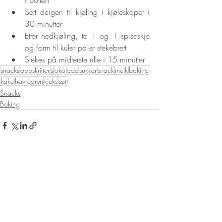
Sett deigen til kjøling i kjøleskapet i 
30 minutter
Etter nedkjøling, ta 1 og 1 spiseskje 
og form til kuler på et stekebrett
Stekes på midterste rille i 15 minutter
snacks
oppskrifter
sjokolade
sukker
snack
melk
baking
kake
havregryn
kjeks
søtt
Snacks
Baking
Siste innlegg
Se alle