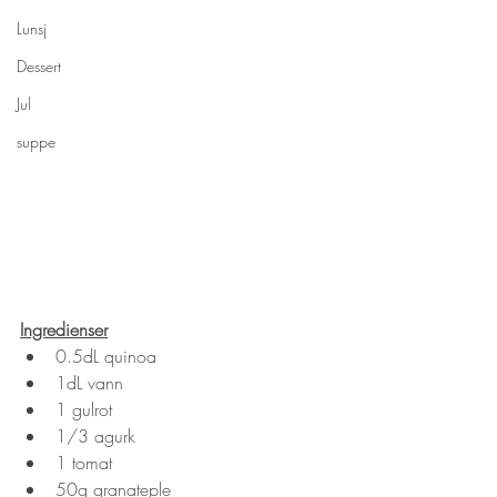
Lunsj
Dessert
Jul
suppe
Ingredienser
0.5dL quinoa
1dL vann
1 gulrot
1/3 agurk
1 tomat
50g granateple