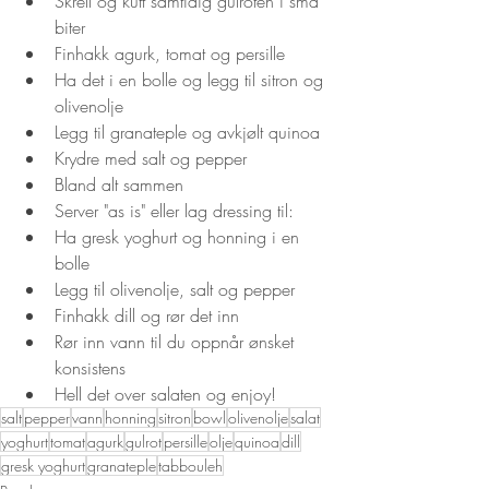
Skrell og kutt samtidig gulroten i små 
biter
Finhakk agurk, tomat og persille
Ha det i en bolle og legg til sitron og 
olivenolje
Legg til granateple og avkjølt quinoa
Krydre med salt og pepper
Bland alt sammen
Server "as is" eller lag dressing til:
Ha gresk yoghurt og honning i en 
bolle
Legg til olivenolje, salt og pepper
Finhakk dill og rør det inn
Rør inn vann til du oppnår ønsket 
konsistens
Hell det over salaten og enjoy!
salt
pepper
vann
honning
sitron
bowl
olivenolje
salat
yoghurt
tomat
agurk
gulrot
persille
olje
quinoa
dill
gresk yoghurt
granateple
tabbouleh