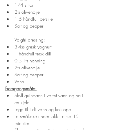
1/4 sitron
2ts olivenolje
1.5 håndfull persille
Salt og pepper
Valgfri dressing:
3-4ss gresk yoghurt
1 håndfull fersk dill
0.5-1ts honning
2ts olivenolje
Salt og pepper
Vann
Fremgangsmåte:
Skyll quinoaen i varmt vann og ha i 
en kjele
Legg til 1dL vann og kok opp
La småkoke under lokk i cirka 15 
minutter