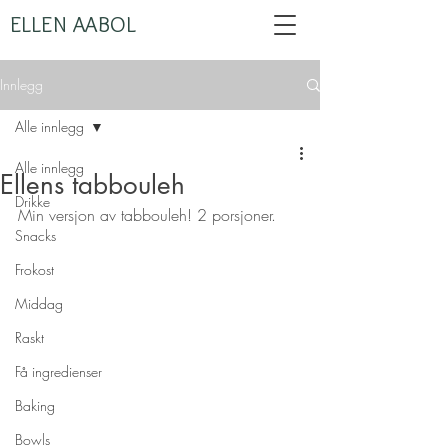
ELLEN AABOL
Innlegg
Alle innlegg
Alle innlegg
Ellens tabbouleh
Drikke
Min versjon av tabbouleh! 2 porsjoner.
Snacks
Frokost
Middag
Raskt
Få ingredienser
Baking
Bowls