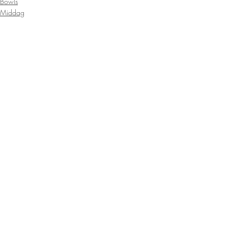
Bowls
Middag
Lunsj
Siste innlegg
Se alle