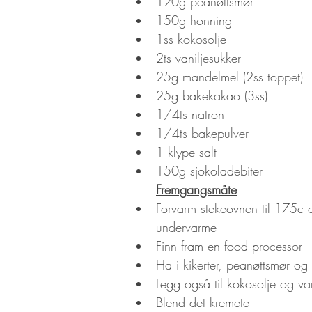
120g peanøttsmør
150g honning
1ss kokosolje
2ts vaniljesukker
25g mandelmel (2ss toppet)
25g bakekakao (3ss)
1/4ts natron
1/4ts bakepulver
1 klype salt
150g sjokoladebiter
Fremgangsmåte
Forvarm stekeovnen til 175c o
undervarme
Finn fram en food processor
Ha i kikerter, peanøttsmør og
Legg også til kokosolje og van
Blend det kremete