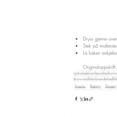
Dryss gjerne over
Stek på midterste 
La kaken avkjøles
Originaloppskrift
sjokolade
vaniljesukker
honn
brownies
kikert
mandelmel
ki
Snacks
Baking
Dessert