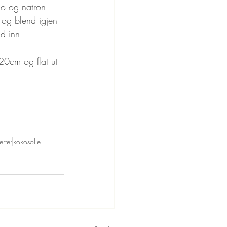
ao og natron
 og blend igjen
d inn 
20cm og flat ut
erter
kokosolje