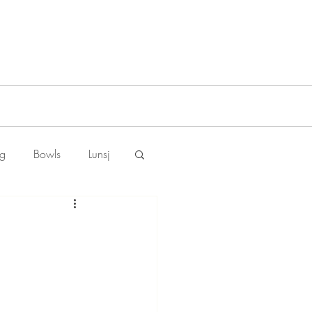
ng
Bowls
Lunsj