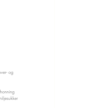
ver- og 
 honning
iljesukker