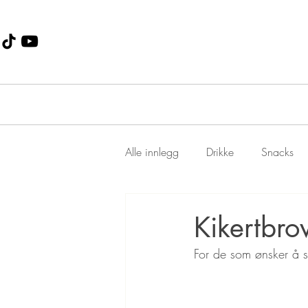
Alle innlegg
Drikke
Snacks
Dessert
Jul
suppe
Kikertbro
For de som ønsker å sk