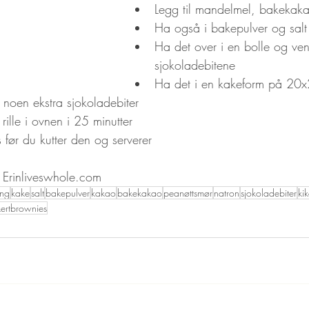
Legg til mandelmel, bakekak
Ha også i bakepulver og salt
Ha det over i en bolle og ven
sjokoladebitene
Ha det i en kakeform på 20x
 noen ekstra sjokoladebiter
rille i ovnen i 25 minutter
 før du kutter den og serverer
: Erinliveswhole.com
ing
kake
salt
bakepulver
kakao
bakekakao
peanøttsmør
natron
sjokoladebiter
kik
kertbrownies