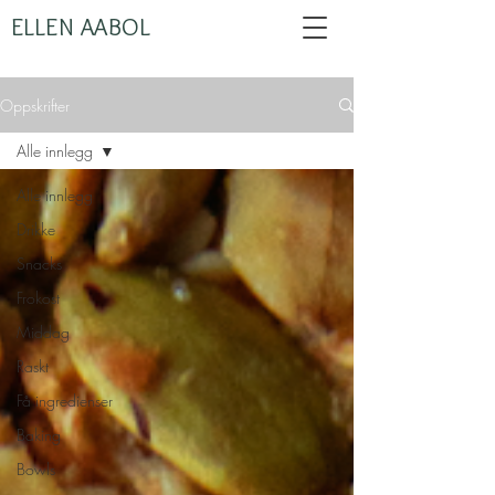
ELLEN AABOL
Oppskrifter
Alle innlegg
Alle innlegg
Drikke
Snacks
Frokost
Middag
Raskt
Få ingredienser
Baking
Bowls