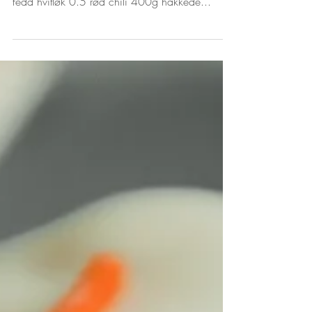
Klin kokos kikertcurry
Kokosmelkbasert vegetarcurry med kikerter. 2
porsjoner. Ingredienser 2ss kokosolje 1 løk 3
fedd hvitløk 0.5 rød chili 400g hakkede...