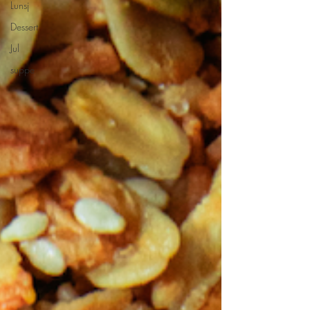
Lunsj
Dessert
Jul
suppe