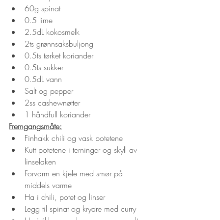
60g spinat
0.5 lime
2.5dL kokosmelk
2ts grønnsaksbuljong
0.5ts tørket koriander
0.5ts sukker
0.5dL vann
Salt og pepper
2ss cashewnøtter
1 håndfull koriander
Fremgangsmåte:
Finhakk chili og vask potetene
Kutt potetene i terninger og skyll av 
linselaken
Forvarm en kjele med smør på 
middels varme
Ha i chili, potet og linser
Legg til spinat og krydre med curry