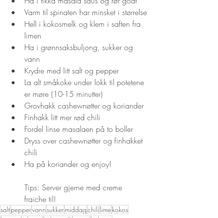
Ha i tikka masala saus og rør godt
Varm til spinaten har minsket i størrelse
Hell i kokosmelk og klem i saften fra 
limen
Ha i grønnsaksbuljong, sukker og 
vann
Krydre med litt salt og pepper
La alt småkoke under lokk til potetene 
er møre (10-15 minutter)
Grovhakk cashewnøtter og koriander
Finhakk litt mer rød chili
Fordel linse masalaen på to boller
Dryss over cashewnøtter og finhakket 
chili
Ha på koriander og enjoy!
Tips: Server gjerne med creme 
fraiche til!
salt
pepper
vann
sukker
middag
chili
lime
kokos