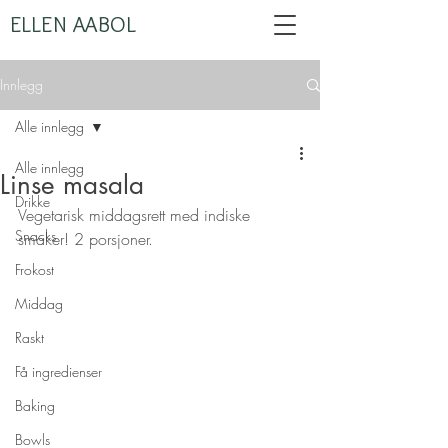
ELLEN AABOL
Innlegg
Alle innlegg
Alle innlegg
Linse masala
Drikke
Vegetarisk middagsrett med indiske 
Snacks
smaker! 2 porsjoner.
Frokost
Middag
Raskt
Få ingredienser
Baking
Bowls