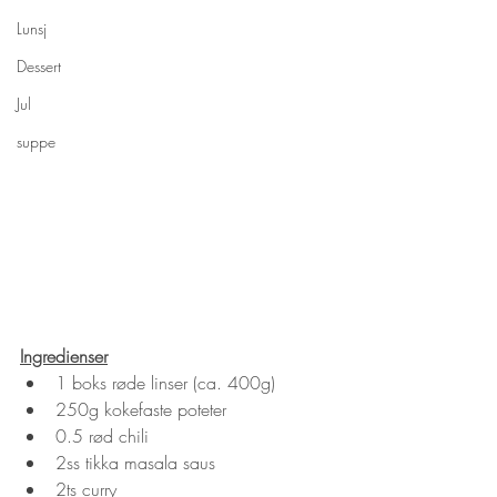
Lunsj
Dessert
Jul
suppe
Ingredienser
1 boks røde linser (ca. 400g)
250g kokefaste poteter
0.5 rød chili
2ss tikka masala saus
2ts curry