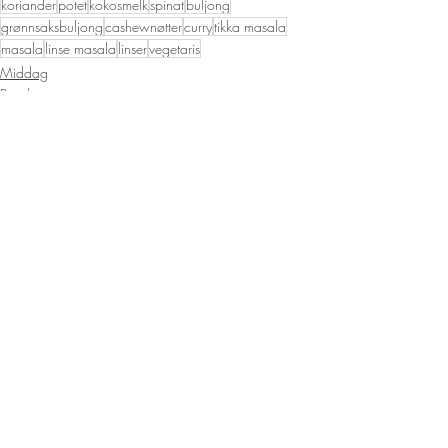
koriander
potet
kokosmelk
spinat
buljong
grønnsaksbuljong
cashewnøtter
curry
tikka masala
masala
linse masala
linser
vegetaris
Middag
Bowls
Lunsj
Siste innlegg
Se alle