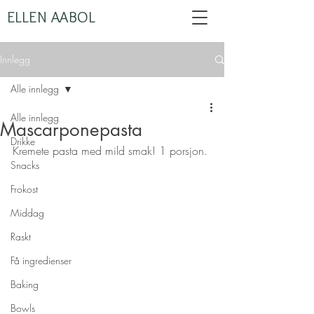
ELLEN AABOL
Innlegg
Alle innlegg
Alle innlegg
Mascarponepasta
Drikke
Kremete pasta med mild smak! 1 porsjon.
Snacks
Frokost
Middag
Raskt
Få ingredienser
Baking
Bowls