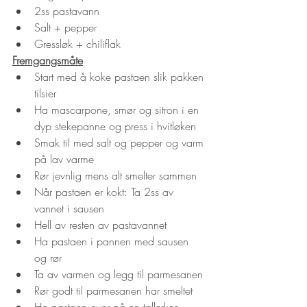
2ss pastavann
Salt + pepper
Gressløk + chiliflak
Fremgangsmåte
Start med å koke pastaen slik pakken 
tilsier
Ha mascarpone, smør og sitron i en 
dyp stekepanne og press i hvitløken
Smak til med salt og pepper og varm 
på lav varme
Rør jevnlig mens alt smelter sammen
Når pastaen er kokt: Ta 2ss av 
vannet i sausen
Hell av resten av pastavannet
Ha pastaen i pannen med sausen 
og rør
Ta av varmen og legg til parmesanen
Rør godt til parmesanen har smeltet
Ha pastaen over på en tallerken