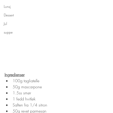
Lunsj
Dessert
Jul
suppe
Ingredienser
100g tagliatelle
50g mascarpone
1.5ss smør
1 fedd hvitløk
Saften fra 1/4 sitron
50g revet parmesan