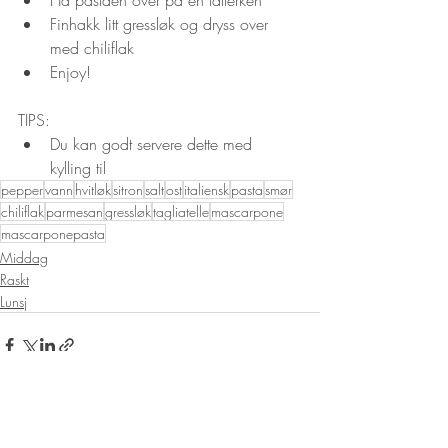
Finhakk litt gressløk og dryss over 
med chiliflak
Enjoy!
TIPS: 
Du kan godt servere dette med 
kylling til
pepper
vann
hvitløk
sitron
salt
ost
italiensk
pasta
smør
chiliflak
parmesan
gressløk
tagliatelle
mascarpone
mascarponepasta
Middag
Raskt
Lunsj
Siste innlegg
Se alle