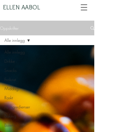
ELLEN AABOL
Oppskrifter
Alle innlegg
Alle innlegg
Drikke
Snacks
Frokost
Middag
Raskt
Få ingredienser
Baking
Bowls