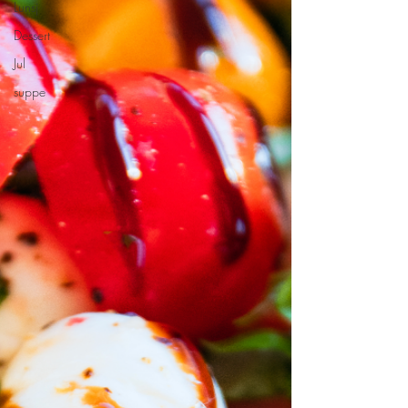
Lunsj
Dessert
Jul
suppe