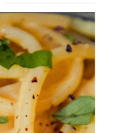
150g mozzarellakuler 1-2 håndfuller basilikum
1...