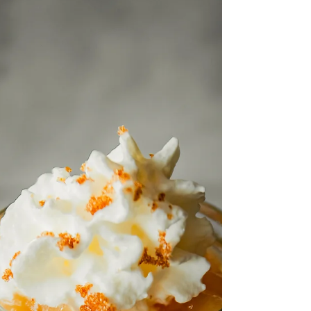
Pasta med trøffelolje og trøffelglaze! 2
porsjoner. Ingredienser 1ss trøffelolje 1sjalottløk
3 aromasopp 1 fedd hvitløk 200g pasta 1dL...