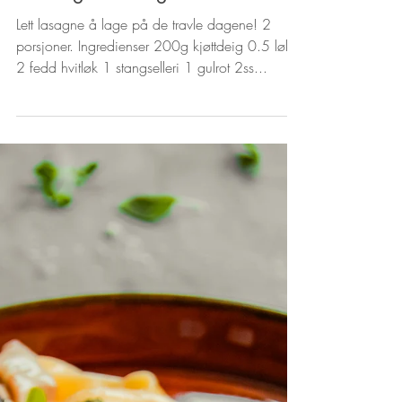
Rask og lett lasagne
Lett lasagne å lage på de travle dagene! 2
porsjoner. Ingredienser 200g kjøttdeig 0.5 løk
2 fedd hvitløk 1 stangselleri 1 gulrot 2ss...