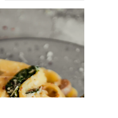
Eplekake panna cotta
Fyldig panna cotta med smak av eplekake! 2
porsjoner. Ingredienser 2.5dL kremfløte 1ts
gelatinpulver 2ss lunkent vann 0.5ts
vaniljepulver...