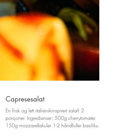
Capresesalat
En frisk og lett italienskinspirert salat! 2
porsjoner. Ingredienser: 500g cherrytomater