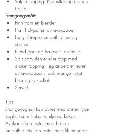
Valgfri topping: Kokosflak og mango 
i biter
Fremgangsmåte
Finn fram en blender
Ha i halvparten av avokadoen
Legg til tropisk smoothie mix og 
yoghurt
Blend godt og ha over i en bolle
Spis som den er eller topp med 
ønsket topping - jeg anbefaler resten 
av avokadoen, fersk mango kuttet i 
biter og kokosflak
Server!
Tips: 
Mangoyoghurt kan byttes med annen type 
yoghurt som f.eks. vanilje og kokos
Avokado kan byttes med banan
Smoothie mix kan byttes med lik mengde 