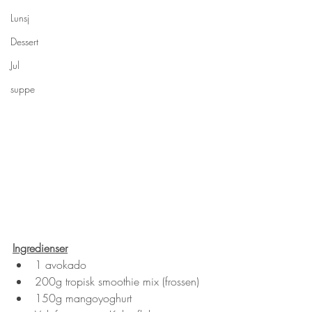
Lunsj
Dessert
Jul
suppe
Ingredienser
1 avokado
200g tropisk smoothie mix (frossen)
150g mangoyoghurt