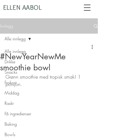
ELLEN AABOL
Innlegg
Alle innlegg
Alle innlegg
#NewYearNewMe
Drikke
smoothie bowl
Snacks
Grønn smoothie med tropisk smak! 1 
Frokost
porsjon.
Middag
Raskt
Få ingredienser
Baking
Bowls