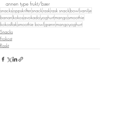
annen type frukt/bær
snacks
oppskrifter
snack
rask
rask snack
bowl
vanilje
banan
kokos
avokado
yoghurt
mango
smoothie
kokosflak
smoothie bowl
grønn
mangoyoghurt
Snacks
Frokost
Raskt
Siste innlegg
Se alle