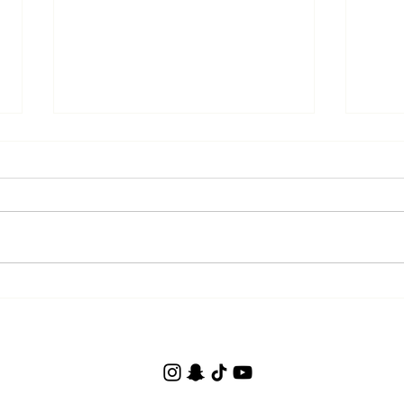
Istela
Juletrecupcakes