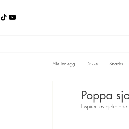
Alle innlegg
Drikke
Snacks
Dessert
Jul
suppe
Poppa sjo
Inspirert av sjokolad