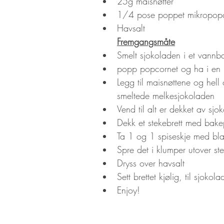
25g maisnøtter
1/4 pose poppet mikropop
Havsalt
Fremgangsmåte
Smelt sjokoladen i et vannb
popp popcornet og ha i en 
Legg til maisnøttene og hell
smeltede melkesjokoladen
Vend til alt er dekket av sjo
Dekk et stekebrett med bake
Ta 1 og 1 spiseskje med bl
Spre det i klumper utover ste
Dryss over havsalt
Sett brettet kjølig, til sjokol
Enjoy!