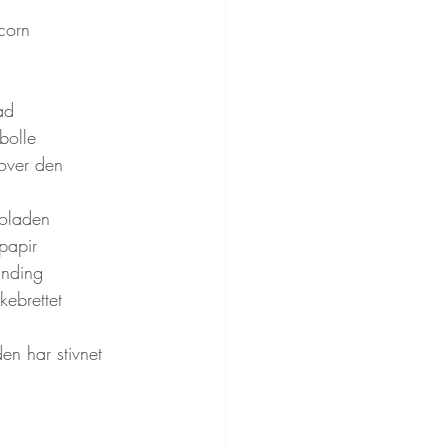
corn
ad
bolle
 over den 
koladen
papir
anding
kebrettet
aden har stivnet