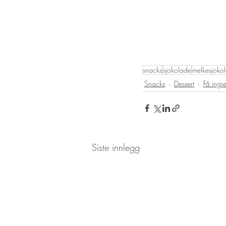
snacks
sjokolade
melkesjoko
Snacks
Dessert
Få ingr
Siste innlegg