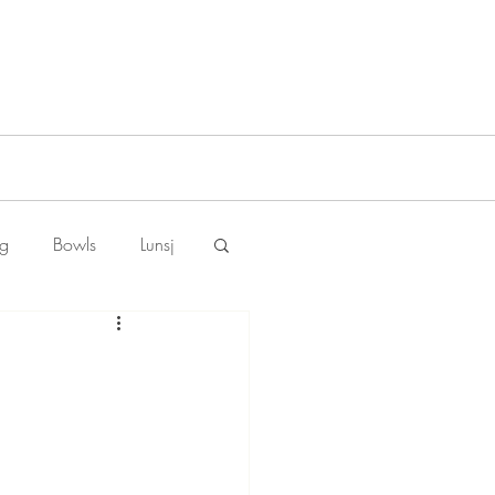
ng
Bowls
Lunsj