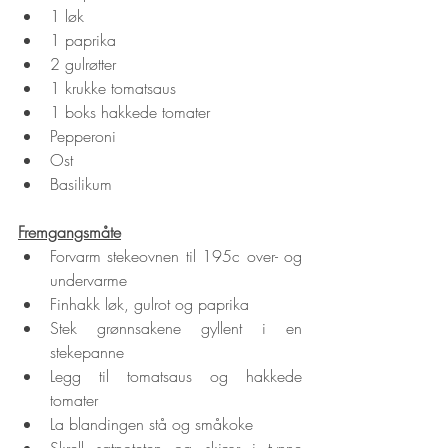
1 løk
1 paprika
2 gulrøtter
1 krukke tomatsaus
1 boks hakkede tomater
Pepperoni
Ost
Basilikum
Fremgangsmåte
Forvarm stekeovnen til 195c over- og 
undervarme
Finhakk løk, gulrot og paprika
Stek grønnsakene gyllent i en 
stekepanne
Legg til tomatsaus og hakkede 
tomater
La blandingen stå og småkoke
Skrell søtpoteten og skjær i tynne 