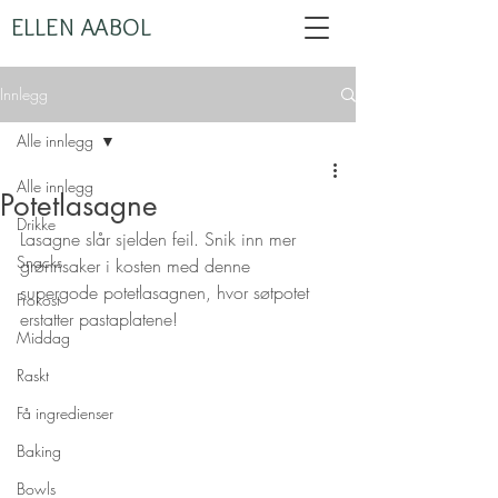
ELLEN AABOL
Innlegg
Alle innlegg
Alle innlegg
Potetlasagne
Drikke
Lasagne slår sjelden feil. Snik inn mer 
Snacks
grønnsaker i kosten med denne 
supergode potetlasagnen, hvor søtpotet 
Frokost
erstatter pastaplatene!
Middag
Raskt
Få ingredienser
Baking
Bowls