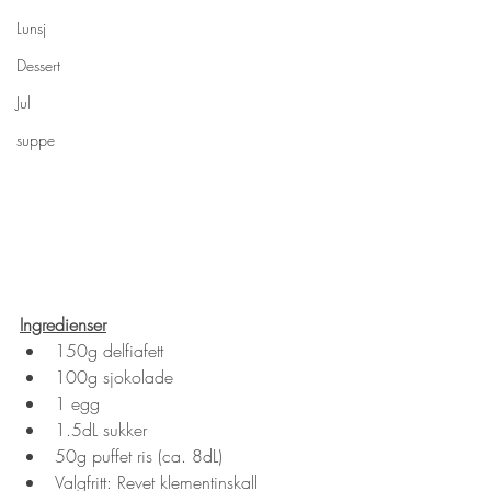
Lunsj
Dessert
Jul
suppe
Ingredienser
150g delfiafett
100g sjokolade
1 egg
1.5dL sukker
50g puffet ris (ca. 8dL)
Valgfritt: Revet klementinskall