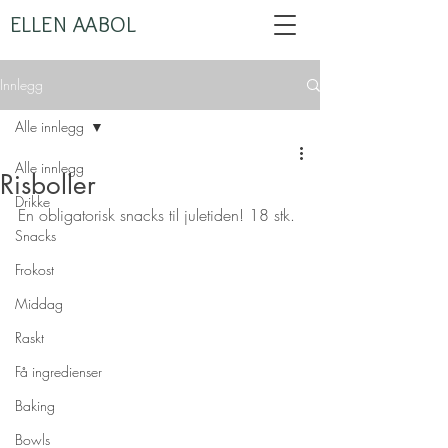
ELLEN AABOL
Innlegg
Alle innlegg
Alle innlegg
Risboller
Drikke
En obligatorisk snacks til juletiden! 18 stk.
Snacks
Frokost
Middag
Raskt
Få ingredienser
Baking
Bowls