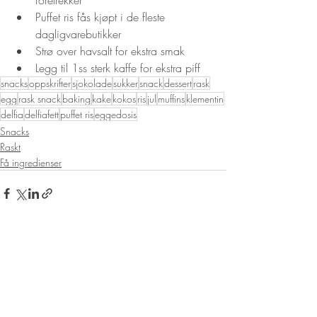
Puffet ris fås kjøpt i de fleste 
dagligvarebutikker
Strø over havsalt for ekstra smak
Legg til 1ss sterk kaffe for ekstra piff
snacks
oppskrifter
sjokolade
sukker
snack
dessert
rask
egg
rask snack
baking
kake
kokos
ris
jul
muffins
klementin
delfia
delfiafett
puffet ris
eggedosis
Snacks
Raskt
Få ingredienser
Siste innlegg
Se alle