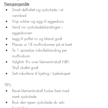
Fremgangsmåte
Smelt delfiafett og sjokolade i et 
vannbad
Visp sukker og egg til eggedosis
Vend inn sjokoladeblandingen i 
eggedosisen
Legg til puffet ris og bland godt
Plasser ut 18 muffinsformer på et brett
Ta 1 spiseskje risbolleblanding per 
muffinsform
Valgfritt: Riv over klementinskall NB!: 
Skyll skallet godt
Sett risbollene til kjøling i kjøleskapet
TIPS:
Revet klementinskall funker best med 
mørk sjokolade. 
Bruk den typen sjokolade du selv 
foretrekker