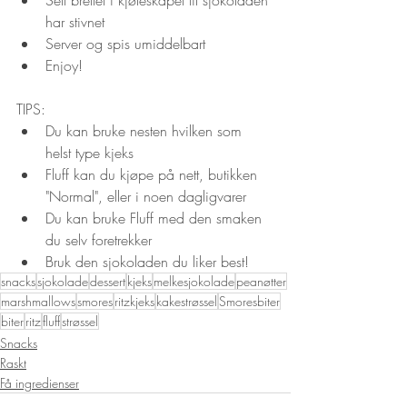
har stivnet
Server og spis umiddelbart
Enjoy!
TIPS:
Du kan bruke nesten hvilken som 
helst type kjeks
Fluff kan du kjøpe på nett, butikken 
"Normal", eller i noen dagligvarer
Du kan bruke Fluff med den smaken 
du selv foretrekker
Bruk den sjokoladen du liker best!
snacks
sjokolade
dessert
kjeks
melkesjokolade
peanøtter
marshmallows
smores
ritzkjeks
kakestrøssel
Smoresbiter
biter
ritz
fluff
strøssel
Snacks
Raskt
Få ingredienser