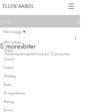
ELLEN AABOL
Innlegg
Alle innlegg
Alle innlegg
S´moresbiter
Drikke
Amerikanskinspirert snacks! 2 porsjoner.
Snacks
Frokost
Middag
Raskt
Få ingredienser
Baking
Bowls