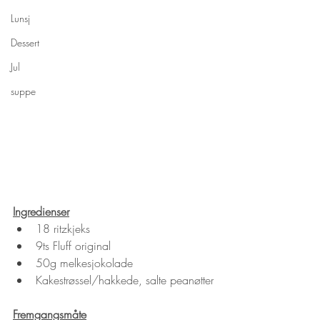
Lunsj
Dessert
Jul
suppe
Ingredienser
18 ritzkjeks
9ts Fluff original
50g melkesjokolade
Kakestrøssel/hakkede, salte peanøtter
Fremgangsmåte