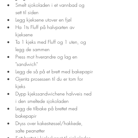
Smelt sjokoladen i et vannbad og 
sett til siden
Legg kjeksene utover en fjøl
Ha 1ts Fluff på halvparten av 
kjeksene
Ta 1 kjeks med Fluff og 1 uten, og 
legg de sammen
Press mot hverandre og lag en 
"sandwich"
Legg de så på et brett med bakepapir
Gjenta prosessen til du er tom for 
kjeks
Dypp kjekssandwichene halvveis ned 
i den smeltede sjokoladen
Legg de tilbake på brettet med 
bakepapir
Dryss over kakestrøssel/hakkede, 
salte peanøtter
Sett brettet i kjøleskapet til sjokoladen 