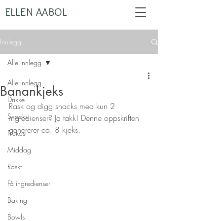
ELLEN AABOL
Innlegg
Alle innlegg
Alle innlegg
Banankjeks
Drikke
Rask og digg snacks med kun 2 
Snacks
ingredienser? Ja takk! Denne oppskriften 
genererer ca. 8 kjeks.
Frokost
Middag
Raskt
Få ingredienser
Baking
Bowls