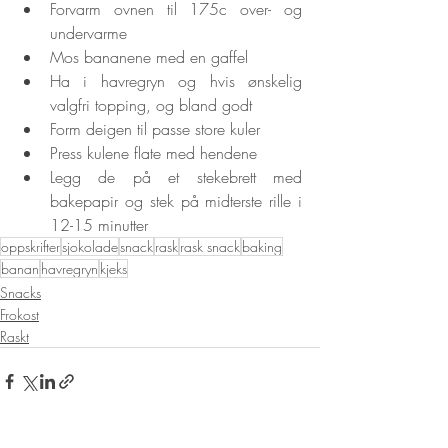
Forvarm ovnen til 175c over- og 
undervarme
Mos bananene med en gaffel
Ha i havregryn og hvis ønskelig 
valgfri topping, og bland godt
Form deigen til passe store kuler
Press kulene flate med hendene
Legg de på et stekebrett med 
bakepapir og stek på midterste rille i 
12-15 minutter
oppskrifter
sjokolade
snack
rask
rask snack
baking
banan
havregryn
kjeks
Snacks
Frokost
Raskt