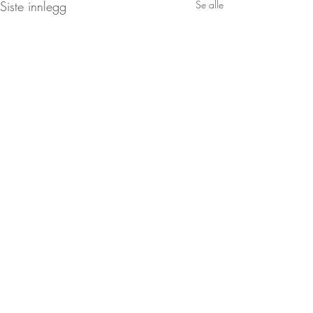
Siste innlegg
Se alle
Istelatte
Kommentarer
Juletrecupcakes