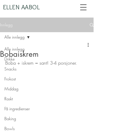
ELLEN AABOL
Innlegg
Alle innlegg
Alle innlegg
Bobaiskrem
Drikke
Boba + iskrem = sant! 3-4 porsjoner.
Snacks
Frokost
Middag
Raskt
Få ingredienser
Baking
Bowls