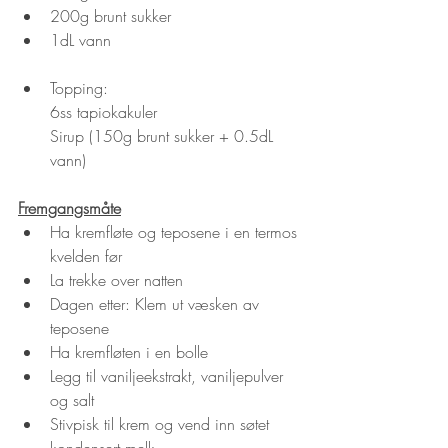
200g brunt sukker
1dL vann
Topping:
6ss tapiokakuler
Sirup (150g brunt sukker + 0.5dL 
vann)
Fremgangsmåte
Ha kremfløte og teposene i en termos 
kvelden før
La trekke over natten
Dagen etter: Klem ut væsken av 
teposene
Ha kremfløten i en bolle
Legg til vaniljeekstrakt, vaniljepulver 
og salt
Stivpisk til krem og vend inn søtet 
kondensert melk