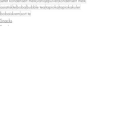
søtet kondensert melk
vaniljepulver
kondensert melk
asiatisk
te
boba
bubble tea
tapioka
tapiokakuler
bobaiskrem
sort te
Snacks
Bowls
Dessert
Siste innlegg
Se alle