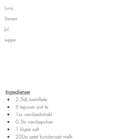
Lunsj
Dessert
Jul
suppe
Ingredienser
2.5dL kremfløte
6 teposer sort te
1ss vaniljeekstrakt
0.5ts vaniljepulver
1 klype salt
200g søtet kondensert melk