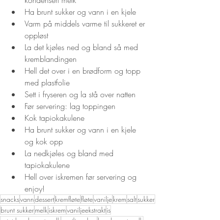
Ha brunt sukker og vann i en kjele
Varm på middels varme til sukkeret er 
oppløst
La det kjøles ned og bland så med 
kremblandingen
Hell det over i en brødform og topp 
med plastfolie
Sett i fryseren og la stå over natten
Før servering: lag toppingen
Kok tapiokakulene
Ha brunt sukker og vann i en kjele 
og kok opp
La nedkjøles og bland med 
tapiokakulene
Hell over iskremen før servering og 
enjoy!
snacks
vann
dessert
kremfløte
fløte
vanilje
krem
salt
sukker
brunt sukker
melk
iskrem
vaniljeekstrakt
is