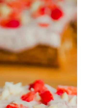
Kyllingspyd til grillsesongen! 7-8 spyd.
Ingredienser 400g kyllingfilet 2 bokser
ananasringer 1 rødløk Koriander + ristede
sesamfrø 1dL...