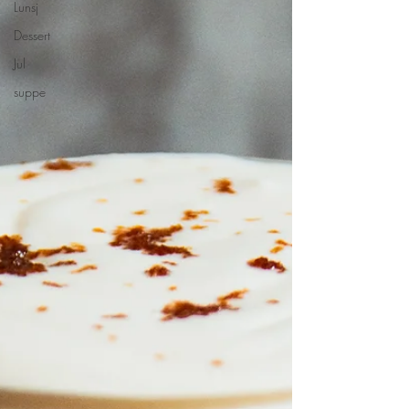
Lunsj
Dessert
Jul
suppe