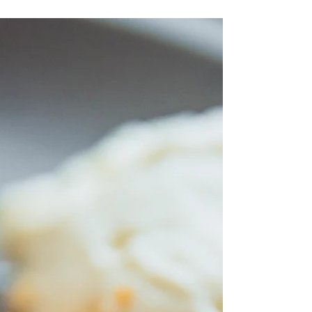
2ss brunt sukker 4-6ss vann 1dl kremfløte...