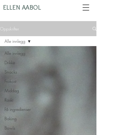
ELLEN AABOL
Oppskrifter
Alle innlegg
Alle innlegg
Drikke
Snacks
Frokost
Middag
Raskt
Få ingredienser
Baking
Bowls