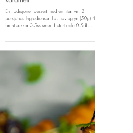
Tilslørte bondepiker med
karamell
En tradisjonell dessert med en liten vri. 2
porsjoner. Ingredienser 1dL havregryn (50g) 4ss
brunt sukker 0.5ss smør 1 stort eple 0.5dL...