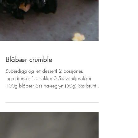
Blåbær crumble
Superdigg og lett dessert! 2 porsjoner.
Ingredienser 1ss sukker 0.5ts vaniljesukker
100g blåbær 6ss havregryn (50g) 3ss brunt
sukker 2ss...