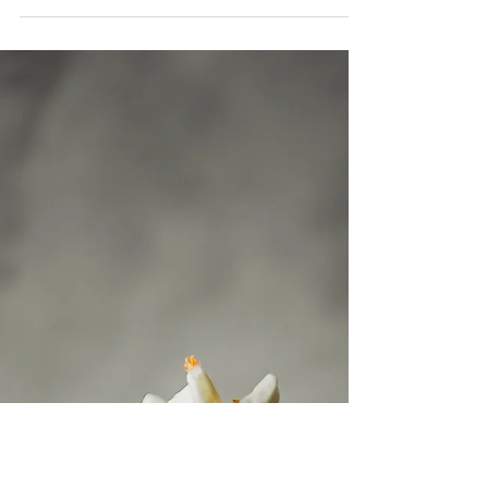
Blondies
Brownies uten kakao. 6 kakestykker.
Ingredienser 60g smeltet smør 125g brunt
sukker 1 egg 90g mel 0.5ts vaniljesukker 1/4ts
bakepulver 1...